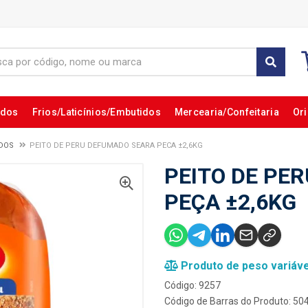
ados
Frios/Laticínios/Embutidos
Mercearia/Confeitaria
Ori
DOS
PEITO DE PERU DEFUMADO SEARA PECA ±2,6KG
PEITO DE PE
PEÇA ±2,6KG
Produto de peso variáve
Código: 9257
Código de Barras do Produto: 5