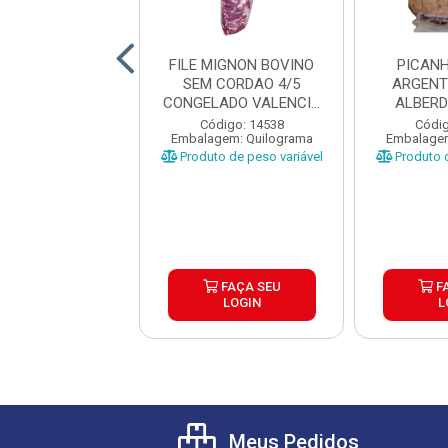
NHA BOVINA
FILE MIGNON BOVINO
PICAN
ADA URUGUAIA
SEM CORDAO 4/5
ARGENT
EMBO CX±15KG
CONGELADO VALENCIO
ALBERD
CAIXA ±...
PEÇAS 
digo: 25901
Código: 14538
Códig
gem: Quilograma
Embalagem: Quilograma
Embalagem
o de peso variável
Produto de peso variável
Produto d
FAÇA SEU
FAÇA SEU
F
LOGIN
LOGIN
L
Meus Pedidos