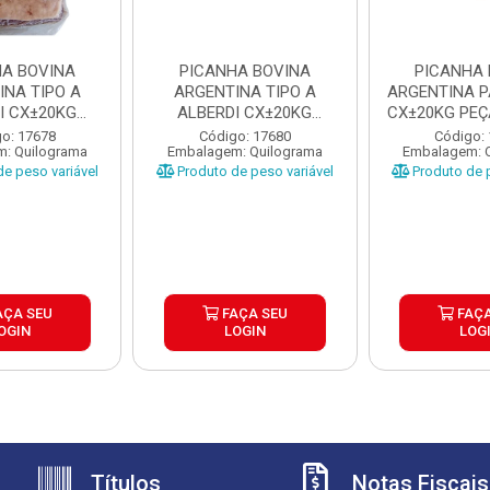
HA BOVINA
PICANHA BOVINA
PICANHA 
INA TIPO A
ARGENTINA TIPO A
ARGENTINA 
I CX±20KG
ALBERDI CX±20KG
CX±20KG PEÇ
±1,3 A...
PEÇAS ±1 A 1...
1,3.
o: 17678
Código: 17680
Código:
: Quilograma
Embalagem: Quilograma
Embalagem: 
e peso variável
Produto de peso variável
Produto de p
AÇA SEU
FAÇA SEU
FAÇA
OGIN
LOGIN
LOG
Títulos
Notas Fiscais