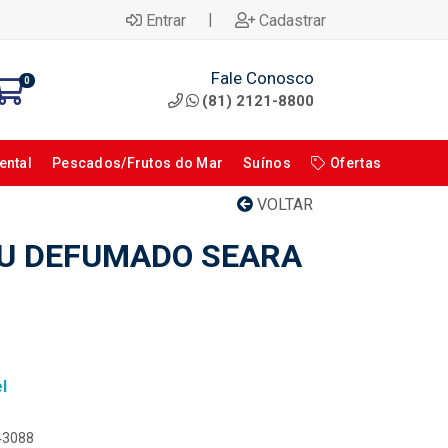
|
Entrar
Cadastrar
Fale Conosco
0
(81) 2121-8800
ental
Pescados/Frutos do Mar
Suínos
Ofertas
VOLTAR
RU DEFUMADO SEARA
l
043088