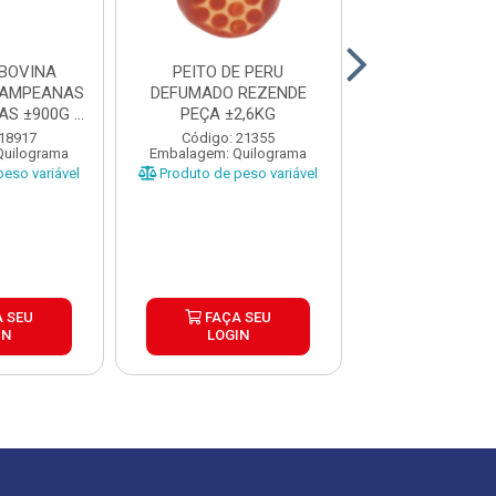
BOVINA
PEITO DE PERU
MAMINHA B
PAMPEANAS
DEFUMADO REZENDE
CONGELADA UR
AS ±900G A
PEÇA ±2,6KG
TACUAREMBO 
..
 18917
Código: 21355
Código: 25
Quilograma
Embalagem: Quilograma
Embalagem: Qui
eso variável
Produto de peso variável
Produto de peso
 SEU
FAÇA SEU
FAÇA S
IN
LOGIN
LOGIN