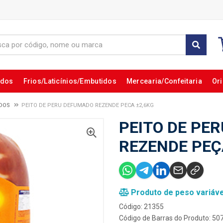
ados
Frios/Laticínios/Embutidos
Mercearia/Confeitaria
Ori
DOS
PEITO DE PERU DEFUMADO REZENDE PECA ±2,6KG
PEITO DE PE
REZENDE PEÇ
Produto de peso variáve
Código: 21355
Código de Barras do Produto: 5