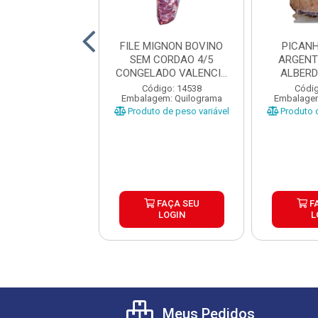
E PERU FATIADO
FILE MIGNON BOVINO
PICAN
A 150G CAIXA
SEM CORDAO 4/5
ARGENT
24UND
CONGELADO VALENCIO
ALBERD
CAIXA ±...
PEÇAS 
digo: 35695
Código: 14538
Códig
agem: Unidade
Embalagem: Quilograma
Embalagem
Produto de peso variável
Produto d
FAÇA SEU
FAÇA SEU
F
LOGIN
LOGIN
L
Meus Pedidos