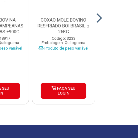
BOVINA
COXAO MOLE BOVINO
PEITO DE PERU
PAMPEANAS
RESFRIADO BOI BRASIL ±
SEARA 150G 
AS ±900G A
25KG
24UND
..
 18917
Código: 3233
Código: 35
Quilograma
Embalagem: Quilograma
Embalagem: U
eso variável
Produto de peso variável
FAÇA S
 SEU
FAÇA SEU
LOGIN
IN
LOGIN