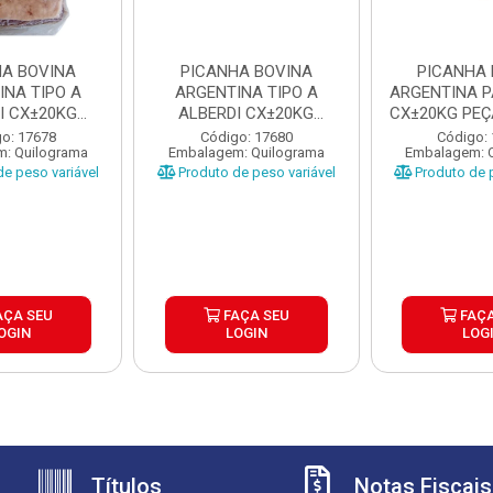
HA BOVINA
PICANHA BOVINA
PICANHA 
INA TIPO A
ARGENTINA TIPO A
ARGENTINA 
I CX±20KG
ALBERDI CX±20KG
CX±20KG PEÇ
±1,3 A...
PEÇAS ±1 A 1...
1,3.
o: 17678
Código: 17680
Código:
: Quilograma
Embalagem: Quilograma
Embalagem: 
e peso variável
Produto de peso variável
Produto de p
AÇA SEU
FAÇA SEU
FAÇA
OGIN
LOGIN
LOG
Títulos
Notas Fiscais