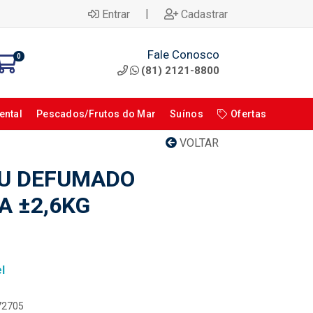
|
Entrar
Cadastrar
Fale Conosco
0
(81) 2121-8800
ental
Pescados/Frutos do Mar
Suínos
Ofertas
VOLTAR
RU DEFUMADO
A ±2,6KG
l
072705