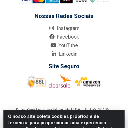
Nossas Redes Sociais
Instagram
Facebook
YouTube
Linkedin
Site Seguro
KarneKeijo Logistica Integrada LTDA - Rod. Br-101 Sul,
nº3700 - Barro, Recife/PE, 50900-400 CNPJ:
O nosso site coleta cookies próprios e de
24.150.377/0001-95
terceiros para proporcionar uma experiência
Estados atendidos pela KarneKeijo: PE, PB e RN.