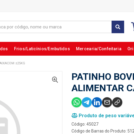
ados
Frios/Laticínios/Embutidos
Mercearia/Confeitaria
Ori
AIXACOM ±25KG
PATINHO BOV
ALIMENTAR C
Produto de peso variáve
Código: 45027
Código de Barras do Produto: 5