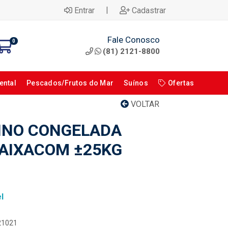
|
Entrar
Cadastrar
Fale Conosco
0
(81) 2121-8800
ental
Pescados/Frutos do Mar
Suínos
Ofertas
VOLTAR
INO CONGELADA
AIXACOM ±25KG
l
121021