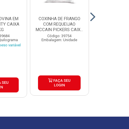
OVINA EM
COXINHA DE FRANGO
BOLINHO DE M
ITY CAIXA
COM REQUEIJAO
COM CARNE
KG
MCCAIN PICKERS CAIXA
MCCAIN PICKER
6X1,05K...
6X1,...
 39684
Código: 39754
Código: 39
Quilograma
Embalagem: Unidade
Embalagem: U
eso variável
FAÇA SEU
FAÇA S
 SEU
LOGIN
LOGIN
IN