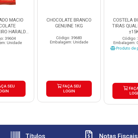
ADO MACIO
CHOCOLATE BRANCO
COSTELA B
COLATE
GENUINE 1KG
TIRAS QUAL
EIRO HARALD
±15
CAIXA 10...
Código: 39683
o: 39604
Código:
Embalagem: Unidade
em: Unidade
Embalagem: 
Produto de p
AÇA SEU
FAÇA SEU
FAÇA
OGIN
LOGIN
LOG
Títulos
Notas Fiscais