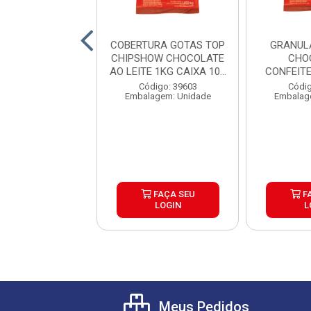
O DE MANDIOCA
COBERTURA GOTAS TOP
GRANUL
CARNE SECA
CHIPSHOW CHOCOLATE
CHO
 PICKERS CAIXA
AO LEITE 1KG CAIXA 10...
CONFEIT
6X1,...
1,01KG 
digo: 39755
Código: 39603
Códig
agem: Unidade
Embalagem: Unidade
Embalag
FAÇA SEU
FAÇA SEU
F
LOGIN
LOGIN
L
Meus Pedidos