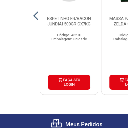
 DE QUEIJO
ESPETINHO FR/BACON
MASSA P
TEL BAO MINAS
JUNDIAI 500GR CX7KG
ZELDA
X24X300G
Código: 45270
Códig
digo: 44667
Embalagem: Unidade
Embalag
lagem: Pacote
FAÇA SEU
FAÇA SEU
F
LOGIN
LOGIN
L
Meus Pedidos