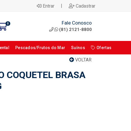
|
Entrar
Cadastrar
Fale Conosco
0
(81) 2121-8800
ental
Pescados/Frutos do Mar
Suínos
Ofertas
VOLTAR
JO COQUETEL BRASA
G