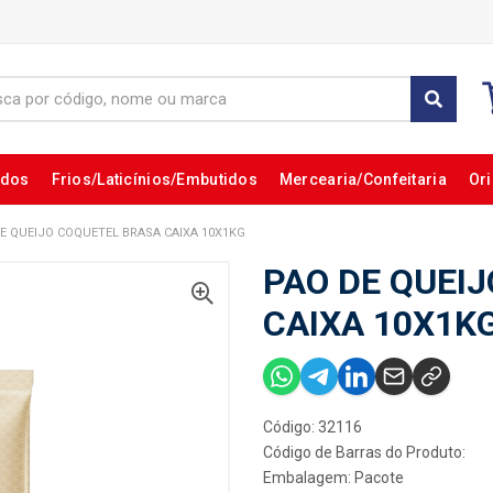
ados
Frios/Laticínios/Embutidos
Mercearia/Confeitaria
Ori
E QUEIJO COQUETEL BRASA CAIXA 10X1KG
PAO DE QUEI
CAIXA 10X1K
Código: 32116
Código de Barras do Produto:
Embalagem: Pacote