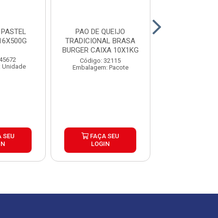
 PASTEL
PAO DE QUEIJO
PAO DE QU
16X500G
TRADICIONAL BRASA
COQUETEL BAO
BURGER CAIXA 10X1KG
CX24X30
 45672
Código: 32115
Código: 44
 Unidade
Embalagem: Pacote
Embalagem: P
 SEU
FAÇA SEU
FAÇA S
IN
LOGIN
LOGIN