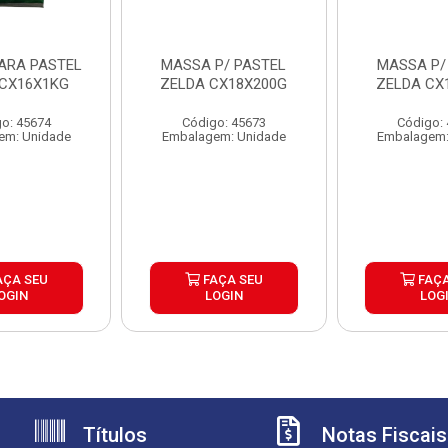
ARA PASTEL
MASSA P/ PASTEL
MASSA P/
 CX16X1KG
ZELDA CX18X200G
ZELDA CX
o: 45674
Código: 45673
Código:
em: Unidade
Embalagem: Unidade
Embalagem:
AÇA SEU
FAÇA SEU
FAÇA
OGIN
LOGIN
LOG
Títulos
Notas Fiscais