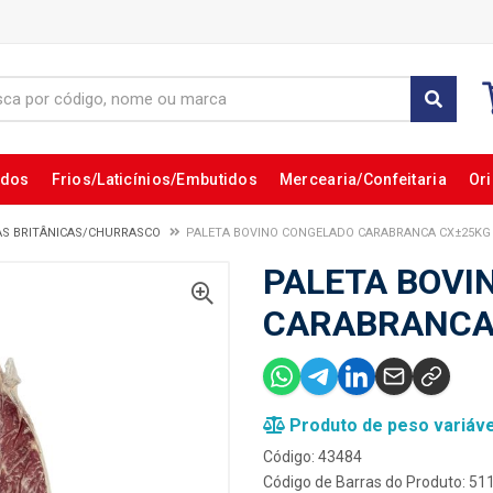
ados
Frios/Laticínios/Embutidos
Mercearia/Confeitaria
Ori
AS BRITÂNICAS/CHURRASCO
PALETA BOVINO CONGELADO CARABRANCA CX±25KG
PALETA BOVI
CARABRANCA
Produto de peso variáve
Código: 43484
Código de Barras do Produto: 5