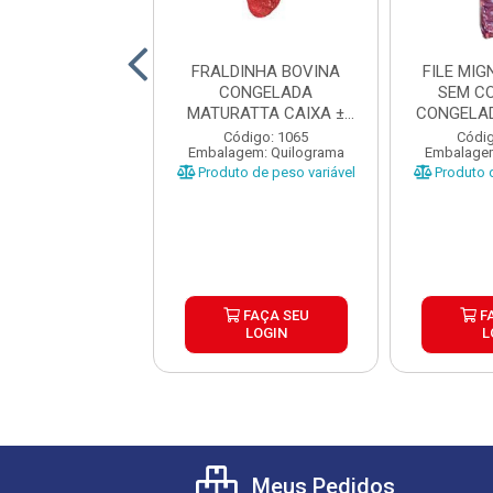
ANHA BOVINA
FRALDINHA BOVINA
FILE MI
NTINA TIPO A
CONGELADA
SEM C
RDI CX±20KG
MATURATTA CAIXA ±
CONGELAD
AS ±1 A 1...
15KG
CAI
digo: 17680
Código: 1065
Códig
gem: Quilograma
Embalagem: Quilograma
Embalagem
o de peso variável
Produto de peso variável
Produto d
FAÇA SEU
FAÇA SEU
F
LOGIN
LOGIN
L
Meus Pedidos