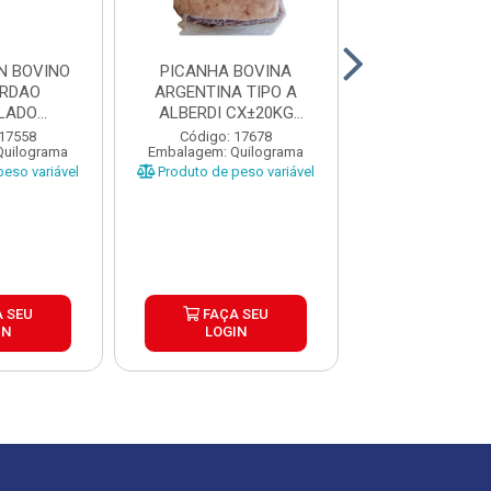
N BOVINO
PICANHA BOVINA
PICANHA BO
ORDAO
ARGENTINA TIPO A
ARGENTINA T
LADO
ALBERDI CX±20KG
ALBERDI CX
A CAIXA
PEÇAS ±1,3 A...
PEÇAS ±1 A 
 17558
Código: 17678
Código: 17
Quilograma
Embalagem: Quilograma
Embalagem: Qui
...
eso variável
Produto de peso variável
Produto de peso
 SEU
FAÇA SEU
FAÇA S
IN
LOGIN
LOGIN