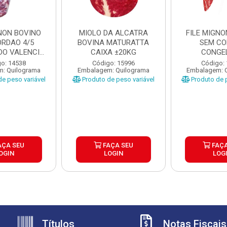
GNON BOVINO
MIOLO DA ALCATRA
FILE MIGNO
ORDAO 4/5
BOVINA MATURATTA
SEM C
O VALENCIO
CAIXA ±20KG
CONGE
XA ±...
MATURATT
o: 14538
Código: 15996
Código:
: Quilograma
Embalagem: Quilograma
Embalagem: 
±20K
e peso variável
Produto de peso variável
Produto de p
AÇA SEU
FAÇA SEU
FAÇA
OGIN
LOGIN
LOG
Títulos
Notas Fiscais