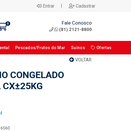
|
Entrar
Cadastrar
Fale Conosco
0
(81) 2121-8800
ental
Pescados/Frutos do Mar
Suínos
Ofertas
VOLTAR
NO CONGELADO
 CX±25KG
l
116560