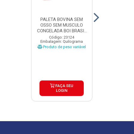
PALETA BOVINA SEM
PALETA BO
OSSO SEM MUSCULO
RESFRIADA SE
CONGELADA BOI BRASIL
RESERVA CAIX
CAIX...
Código: 23124
Código: 32
Embalagem: Quilograma
Embalagem: Qui
Produto de peso variável
Produto de peso
FAÇA SEU
FAÇA S
LOGIN
LOGIN