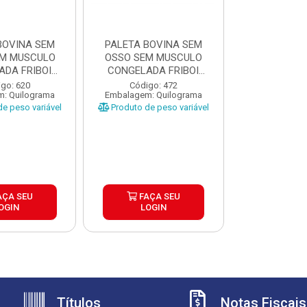
BOVINA SEM
PALETA BOVINA SEM
M MUSCULO
OSSO SEM MUSCULO
ADA FRIBOI
CONGELADA FRIBOI
A ±2...
CAIXA ±2...
go: 620
Código: 472
: Quilograma
Embalagem: Quilograma
e peso variável
Produto de peso variável
AÇA SEU
FAÇA SEU
OGIN
LOGIN
Títulos
Notas Fiscais