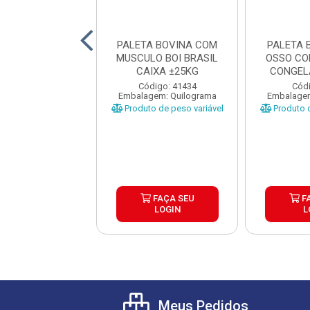
ETA BOVINA
PALETA BOVINA COM
PALETA 
IADA SEM OSSO
MUSCULO BOI BRASIL
OSSO CO
A CAIXA ±25KG
CAIXA ±25KG
CONGEL
CAIX
digo: 32942
Código: 41434
Códi
gem: Quilograma
Embalagem: Quilograma
Embalagem
o de peso variável
Produto de peso variável
Produto d
FAÇA SEU
FAÇA SEU
F
LOGIN
LOGIN
L
Meus Pedidos