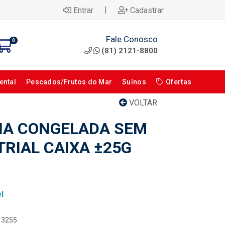
|
Entrar
Cadastrar
Fale Conosco
0
(81) 2121-8800
ental
Pescados/Frutos do Mar
Suínos
Ofertas
VOLTAR
NA CONGELADA SEM
RIAL CAIXA ±25G
l
113255