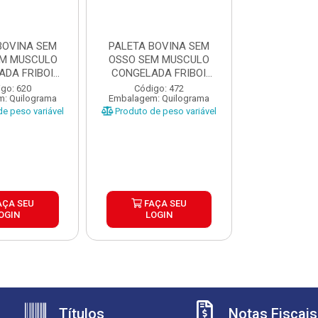
BOVINA SEM
PALETA BOVINA SEM
M MUSCULO
OSSO SEM MUSCULO
ADA FRIBOI
CONGELADA FRIBOI
A ±2...
CAIXA ±2...
go: 620
Código: 472
: Quilograma
Embalagem: Quilograma
e peso variável
Produto de peso variável
AÇA SEU
FAÇA SEU
OGIN
LOGIN
Títulos
Notas Fiscais