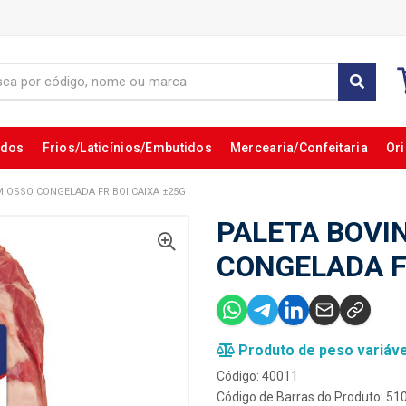
ados
Frios/Laticínios/Embutidos
Mercearia/Confeitaria
Ori
 OSSO CONGELADA FRIBOI CAIXA ±25G
PALETA BOVI
CONGELADA F
Produto de peso variáve
Código: 40011
Código de Barras do Produto: 5