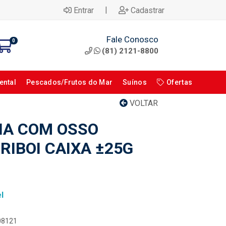
|
Entrar
Cadastrar
Fale Conosco
0
(81) 2121-8800
ental
Pescados/Frutos do Mar
Suínos
Ofertas
VOLTAR
NA COM OSSO
RIBOI CAIXA ±25G
l
108121