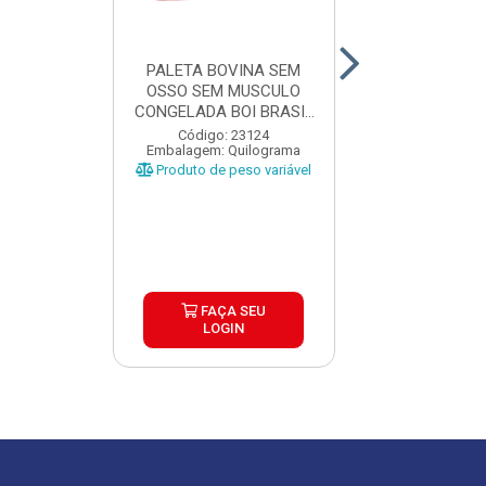
PALETA BOVINA SEM
PALETA BO
OSSO SEM MUSCULO
RESFRIADA SE
CONGELADA BOI BRASIL
RESERVA CAIX
CAIX...
Código: 23124
Código: 32
Embalagem: Quilograma
Embalagem: Qui
Produto de peso variável
Produto de peso
FAÇA SEU
FAÇA S
LOGIN
LOGIN