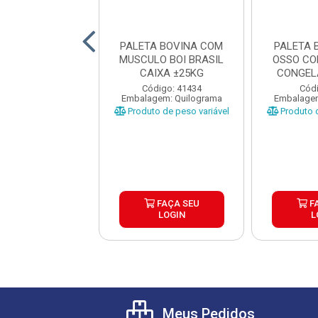
ETA BOVINA
PALETA BOVINA COM
PALETA 
IADA SEM OSSO
MUSCULO BOI BRASIL
OSSO CO
A CAIXA ±25KG
CAIXA ±25KG
CONGEL
CAIX
digo: 32942
Código: 41434
Códi
gem: Quilograma
Embalagem: Quilograma
Embalagem
o de peso variável
Produto de peso variável
Produto d
FAÇA SEU
FAÇA SEU
F
LOGIN
LOGIN
L
Meus Pedidos