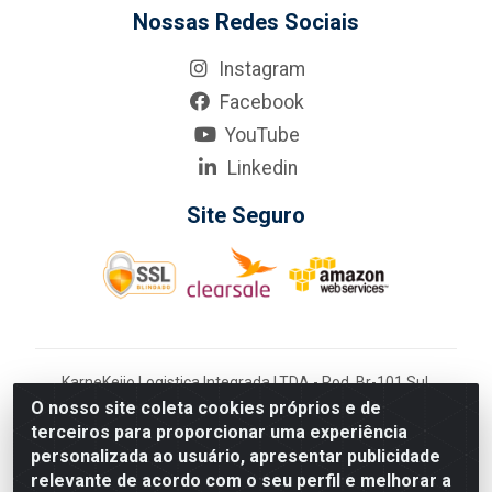
Nossas Redes Sociais
Instagram
Facebook
YouTube
Linkedin
Site Seguro
KarneKeijo Logistica Integrada LTDA - Rod. Br-101 Sul,
nº3700 - Barro, Recife/PE, 50900-400 CNPJ:
O nosso site coleta cookies próprios e de
24.150.377/0001-95
terceiros para proporcionar uma experiência
Estados atendidos pela KarneKeijo: PE, PB e RN.
personalizada ao usuário, apresentar publicidade
relevante de acordo com o seu perfil e melhorar a