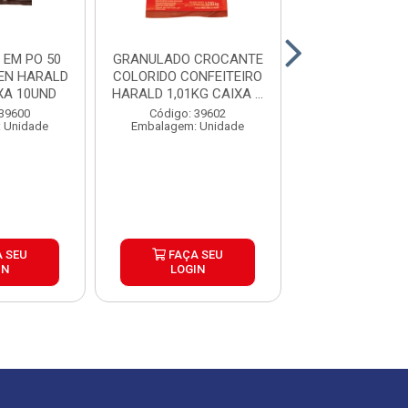
EM PO 50
GRANULADO CROCANTE
COBERTURA GO
EN HARALD
COLORIDO CONFEITEIRO
CHIPSHOW CH
XA 10UND
HARALD 1,01KG CAIXA ...
AO LEITE 1KG CA
 39600
Código: 39602
Código: 39
 Unidade
Embalagem: Unidade
Embalagem: U
 SEU
FAÇA SEU
FAÇA S
IN
LOGIN
LOGIN