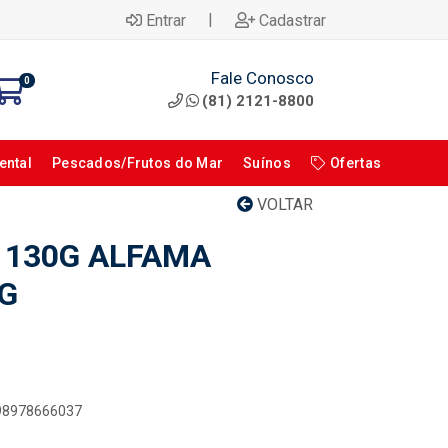
|
Entrar
Cadastrar
Fale Conosco
0
(81) 2121-8800
ental
Pescados/Frutos do Mar
Suínos
Ofertas
VOLTAR
S 130G ALFAMA
G
898978666037