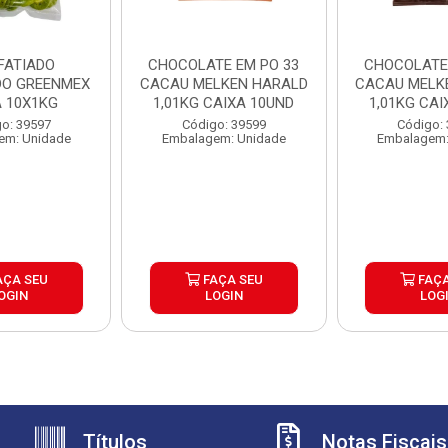
 FATIADO
CHOCOLATE EM PO 33
CHOCOLATE 
O GREENMEX
CACAU MELKEN HARALD
CACAU MELK
A 10X1KG
1,01KG CAIXA 10UND
1,01KG CAI
o: 39597
Código: 39599
Código:
em: Unidade
Embalagem: Unidade
Embalagem:
AÇA SEU
FAÇA SEU
FAÇA
OGIN
LOGIN
LOG
Títulos
Notas Fiscais