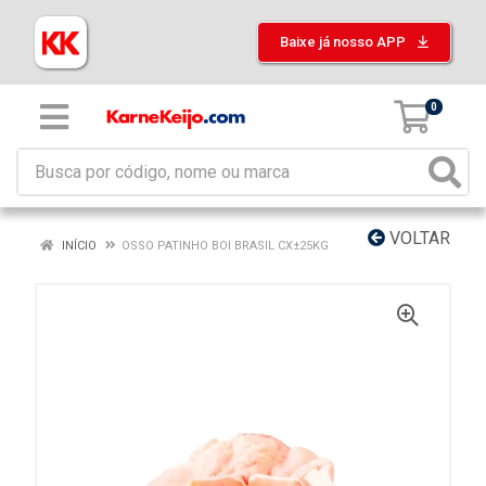
Baixe já nosso APP
0
VOLTAR
INÍCIO
OSSO PATINHO BOI BRASIL CX±25KG