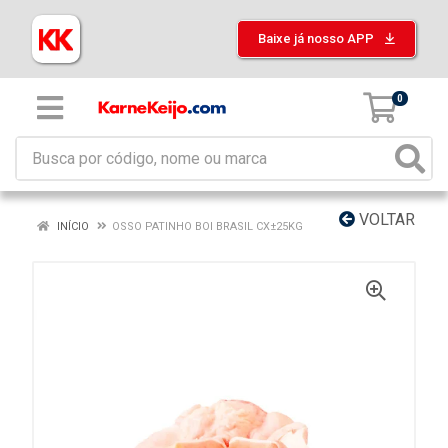
Baixe já nosso APP
0
VOLTAR
INÍCIO
OSSO PATINHO BOI BRASIL CX±25KG