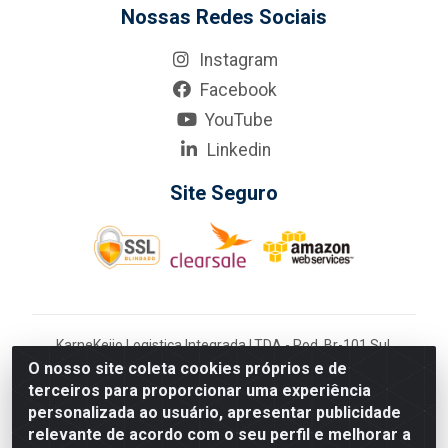
Nossas Redes Sociais
Instagram
Facebook
YouTube
Linkedin
Site Seguro
KarneKeijo Logistica Integrada LTDA - Rod. Br-101 Sul,
nº3700 - Barro, Recife/PE, 50900-400 CNPJ:
O nosso site coleta cookies próprios e de
24.150.377/0001-95
terceiros para proporcionar uma experiência
Estados atendidos pela KarneKeijo: PE, PB e RN.
personalizada ao usuário, apresentar publicidade
relevante de acordo com o seu perfil e melhorar a