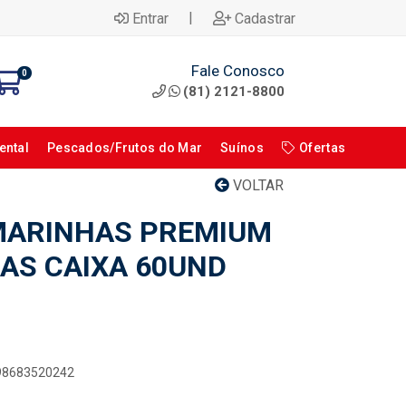
|
Entrar
Cadastrar
Fale Conosco
0
(81) 2121-8800
ental
Pescados/Frutos do Mar
Suínos
Ofertas
VOLTAR
MARINHAS PREMIUM
HAS CAIXA 60UND
898683520242