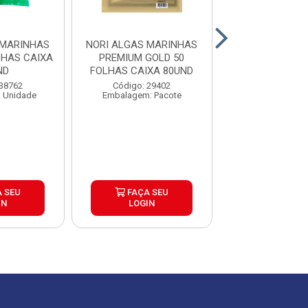
 MARINHAS
NORI ALGAS MARINHAS
NORI ALGAS M
LHAS CAIXA
PREMIUM GOLD 50
GOLD HINATA S
ND
FOLHAS CAIXA 80UND
FOLHAS CAIXA
 38762
Código: 29402
Código: 31
 Unidade
Embalagem: Pacote
Embalagem: U
 SEU
FAÇA SEU
FAÇA S
IN
LOGIN
LOGIN