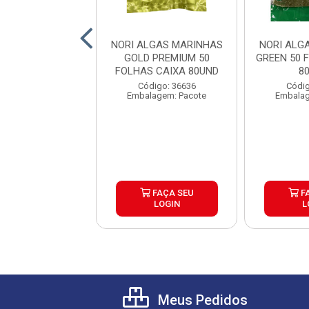
LGAS MARINHAS
NORI ALGAS MARINHAS
NORI ALG
NATA SILVER 50
GOLD PREMIUM 50
GREEN 50 
S CAIXA 84UND
FOLHAS CAIXA 80UND
8
digo: 31490
Código: 36636
Códig
agem: Unidade
Embalagem: Pacote
Embalag
FAÇA SEU
FAÇA SEU
F
LOGIN
LOGIN
L
Meus Pedidos