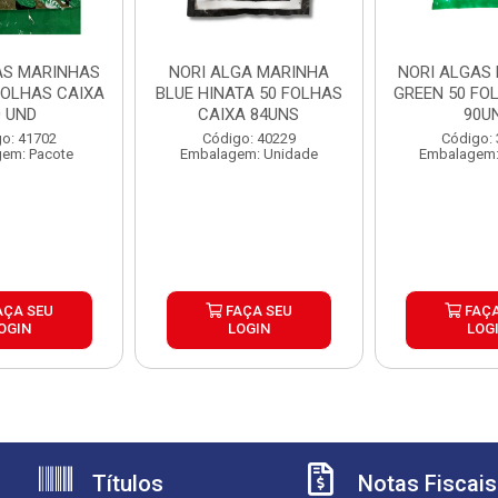
AS MARINHAS
NORI ALGA MARINHA
NORI ALGAS
FOLHAS CAIXA
BLUE HINATA 50 FOLHAS
GREEN 50 FO
0 UND
CAIXA 84UNS
90U
o: 41702
Código: 40229
Código:
em: Pacote
Embalagem: Unidade
Embalagem:
AÇA SEU
FAÇA SEU
FAÇA
OGIN
LOGIN
LOG
Títulos
Notas Fiscais