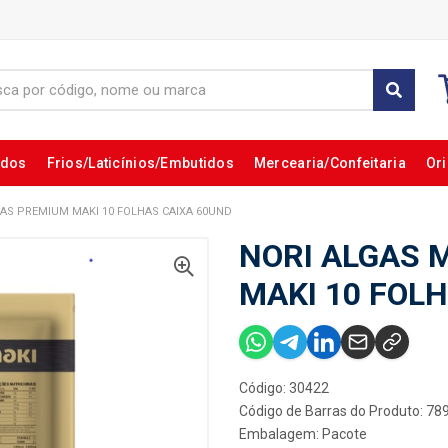
ados
Frios/Laticínios/Embutidos
Mercearia/Confeitaria
Ori
AS PREMIUM MAKI 10 FOLHAS CAIXA 60UND
NORI ALGAS 
MAKI 10 FOL
Código: 30422
Código de Barras do Produto: 7
Embalagem: Pacote