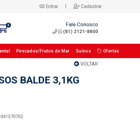
|
Entrar
Cadastrar
Fale Conosco
0
(81) 2121-8800
ental
Pescados/Frutos do Mar
Suínos
Ofertas
VOLTAR
SOS BALDE 3,1KG
18341570702