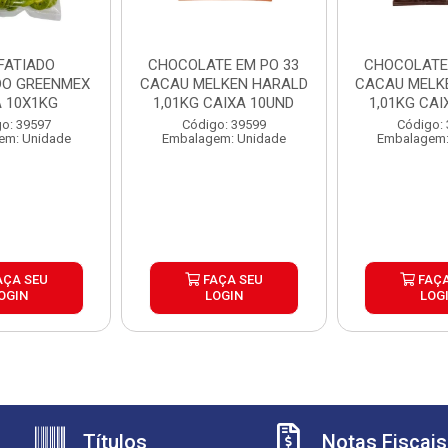
 FATIADO
CHOCOLATE EM PO 33
CHOCOLATE 
O GREENMEX
CACAU MELKEN HARALD
CACAU MELK
A 10X1KG
1,01KG CAIXA 10UND
1,01KG CAI
o: 39597
Código: 39599
Código:
em: Unidade
Embalagem: Unidade
Embalagem:
AÇA SEU
FAÇA SEU
FAÇA
OGIN
LOGIN
LOG
Títulos
Notas Fiscais