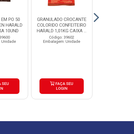
EM PO 50
GRANULADO CROCANTE
COBERTURA GO
EN HARALD
COLORIDO CONFEITEIRO
CHIPSHOW CH
XA 10UND
HARALD 1,01KG CAIXA ...
AO LEITE 1KG CA
 39600
Código: 39602
Código: 39
 Unidade
Embalagem: Unidade
Embalagem: U
 SEU
FAÇA SEU
FAÇA S
IN
LOGIN
LOGIN