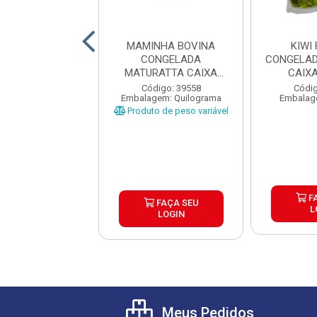
URA GOTAS TOP
MAMINHA BOVINA
KIWI
OW CHOCOLATE
CONGELADA
CONGELAD
 1KG CAIXA 10...
MATURATTA CAIXA
CAIX
±15KG
digo: 39603
Código: 39558
Códig
agem: Unidade
Embalagem: Quilograma
Embalag
Produto de peso variável
FAÇA SEU
F
FAÇA SEU
LOGIN
L
LOGIN
Meus Pedidos