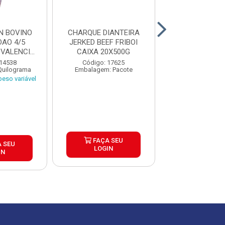
N BOVINO
CHARQUE DIANTEIRA
CHARQUE PON
AO 4/5
JERKED BEEF FRIBOI
AGULHA JERKE
VALENCIO
CAIXA 20X500G
FRIBOI 5
±...
 14538
Código: 17625
Código: 17
Quilograma
Embalagem: Pacote
Embalagem: P
eso variável
FAÇA SEU
FAÇA S
 SEU
LOGIN
LOGIN
IN