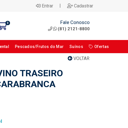
|
Entrar
Cadastrar
Fale Conosco
0
(81) 2121-8800
ental
Pescados/Frutos do Mar
Suínos
Ofertas
VOLTAR
INO TRASEIRO
CARABRANCA
l