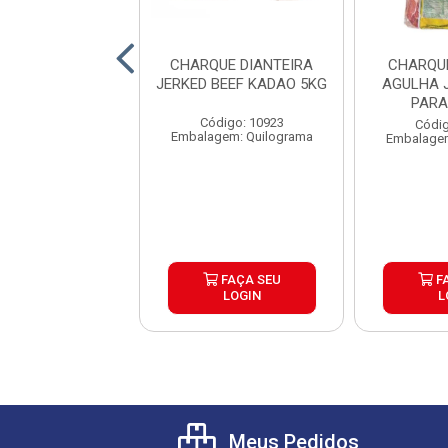
QUE PONTA DE
CHARQUE DIANTEIRA
CHARQU
A JERKED BEEF
JERKED BEEF KADAO 5KG
AGULHA 
RIBOI 5KG
PARA
Código: 10923
digo: 17627
Códig
Embalagem: Quilograma
lagem: Pacote
Embalagem
FAÇA SEU
FAÇA SEU
F
LOGIN
LOGIN
L
Meus Pedidos