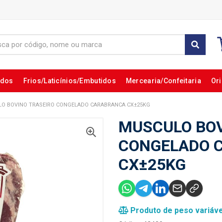
ados
Frios/Laticínios/Embutidos
Mercearia/Confeitaria
Ori
O BOVINO TRASEIRO CONGELADO CARABRANCA CX±25KG
MUSCULO BOV
CONGELADO 
CX±25KG
Produto de peso variáve