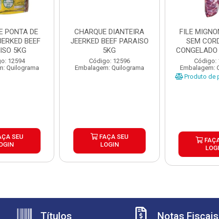
E PONTA DE
CHARQUE DIANTEIRA
FILE MIGNO
JERKED BEEF
JEERKED BEEF PARAISO
SEM CORD
ISO 5KG
5KG
CONGELADO 
CAIXA 
o: 12594
Código: 12596
Código:
: Quilograma
Embalagem: Quilograma
Embalagem: 
Produto de p
AÇA SEU
FAÇA SEU
FAÇA
OGIN
LOGIN
LOG
Títulos
Notas Fiscais