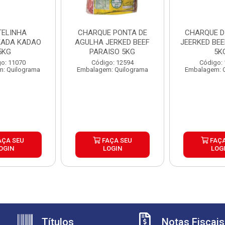
ELINHA
CHARQUE PONTA DE
CHARQUE D
ADA KADAO
AGULHA JERKED BEEF
JEERKED BEE
5KG
PARAISO 5KG
5K
o: 11070
Código: 12594
Código:
: Quilograma
Embalagem: Quilograma
Embalagem: 
AÇA SEU
FAÇA SEU
FAÇA
OGIN
LOGIN
LOG
Títulos
Notas Fiscais