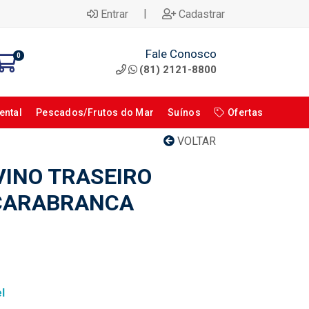
|
Entrar
Cadastrar
Fale Conosco
0
(81) 2121-8800
ental
Pescados/Frutos do Mar
Suínos
Ofertas
VOLTAR
INO TRASEIRO
CARABRANCA
l