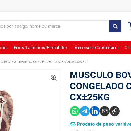
ados
Frios/Laticínios/Embutidos
Mercearia/Confeitaria
Ori
O BOVINO TRASEIRO CONGELADO CARABRANCA CX±25KG
MUSCULO BOV
CONGELADO 
CX±25KG
Produto de peso variáve