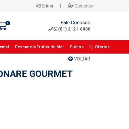
|
Entrar
Cadastrar
Fale Conosco
0
(81) 2121-8800
ental
Pescados/Frutos do Mar
Suínos
Ofertas
VOLTAR
ONARE GOURMET