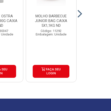
 OSTRA
MOLHO BARBECUE
MAIONESE S
90G CAIXA
JUNIOR BAG CAIXA
JUNIOR CX1
ND
5X1,1KG ND
Código: 42
 30347
Código: 11292
Embalagem: C
 Unidade
Embalagem: Unidade
 SEU
FAÇA SEU
FAÇA S
IN
LOGIN
LOGIN