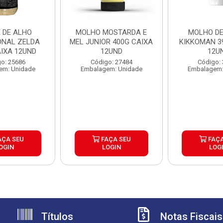
 DE ALHO
MOLHO MOSTARDA E
MOLHO DE
ONAL ZELDA
MEL JUNIOR 400G CAIXA
KIKKOMAN 3
AIXA 12UND
12UND
12U
o: 25686
Código: 27484
Código:
em: Unidade
Embalagem: Unidade
Embalagem:
AÇA SEU
FAÇA SEU
FAÇA
OGIN
LOGIN
LOG
Títulos
Notas Fiscais