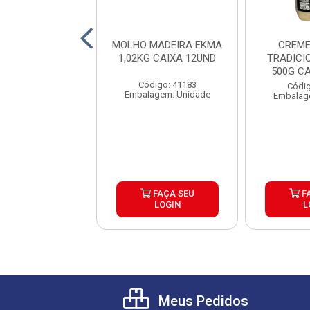
ONESE SACHE
MOLHO MADEIRA EKMA
CREME
OR CX160X7G
1,02KG CAIXA 12UND
TRADICI
500G C
digo: 42397
Código: 41183
Códig
lagem: Caixa
Embalagem: Unidade
Embalag
FAÇA SEU
FAÇA SEU
F
LOGIN
LOGIN
L
Meus Pedidos