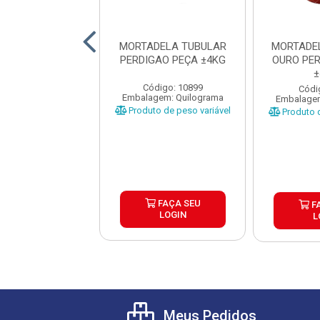
ELA DE FRANGO
MORTADELA TUBULAR
MORTADE
AO PEÇA ±3,5KG
PERDIGAO PEÇA ±4KG
OURO PE
±
digo: 10900
Código: 10899
Códi
gem: Quilograma
Embalagem: Quilograma
Embalagem
o de peso variável
Produto de peso variável
Produto d
FAÇA SEU
FAÇA SEU
F
LOGIN
LOGIN
L
Meus Pedidos