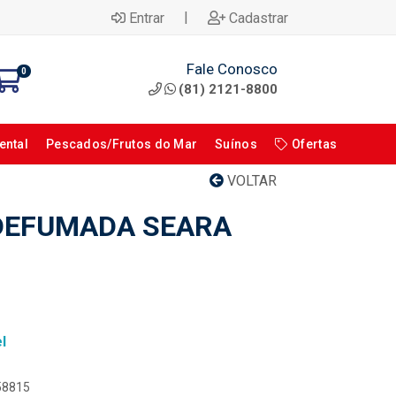
|
Entrar
Cadastrar
Fale Conosco
0
(81) 2121-8800
ental
Pescados/Frutos do Mar
Suínos
Ofertas
VOLTAR
DEFUMADA SEARA
l
058815