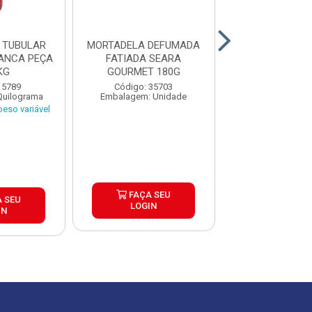
 TUBULAR
MORTADELA DEFUMADA
MORTADELA DE
ANCA PEÇA
FATIADA SEARA
PERDIGAO PEÇA
KG
GOURMET 180G
Código: 10
 5789
Código: 35703
Embalagem: Qui
Quilograma
Embalagem: Unidade
Produto de peso
eso variável
FAÇA SEU
FAÇA S
 SEU
LOGIN
LOGIN
IN