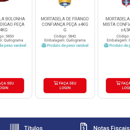
LA BOLONHA
MORTADELA DE FRANGO
MORTADELA
RDIGAO PEÇA
CONFIANÇA PEÇA ±4KG
MISTA CONFI
4KG
G
±4,5
go: 5850
Código: 5842
Código:
: Quilograma
Embalagem: Quilograma
Embalagem: 
e peso variável
Produto de peso variável
Produto de p
AÇA SEU
FAÇA SEU
FAÇA
OGIN
LOGIN
LOG
Títulos
Notas Fiscais