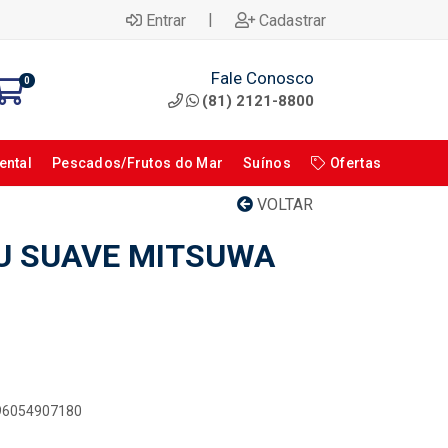
|
Entrar
Cadastrar
Fale Conosco
0
(81) 2121-8800
ental
Pescados/Frutos do Mar
Suínos
Ofertas
VOLTAR
U SUAVE MITSUWA
896054907180