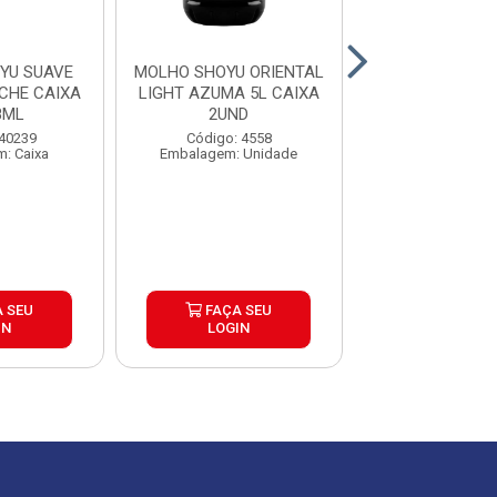
YU SUAVE
MOLHO SHOYU ORIENTAL
MOLHO SHOYU O
CHE CAIXA
LIGHT AZUMA 5L CAIXA
AZUMA 5L CAI
8ML
2UND
Código: 45
 40239
Código: 4558
Embalagem: U
: Caixa
Embalagem: Unidade
 SEU
FAÇA SEU
FAÇA S
IN
LOGIN
LOGIN