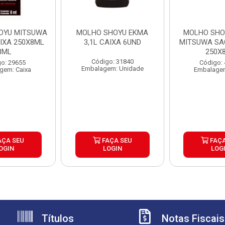
OYU MITSUWA
MOLHO SHOYU EKMA
MOLHO SHO
IXA 250X8ML
3,1L CAIXA 6UND
MITSUWA SA
8ML
250X
Código: 31840
o: 29655
Código:
Embalagem: Unidade
gem: Caixa
Embalagem
AÇA SEU
FAÇA SEU
FAÇA
OGIN
LOGIN
LOG
Títulos
Notas Fiscais