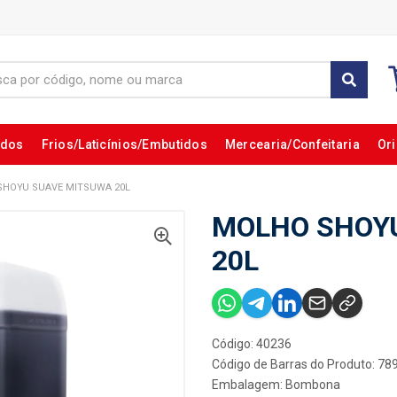
ados
Frios/Laticínios/Embutidos
Mercearia/Confeitaria
Ori
HOYU SUAVE MITSUWA 20L
MOLHO SHOY
20L
Código: 40236
Código de Barras do Produto: 7
Embalagem: Bombona