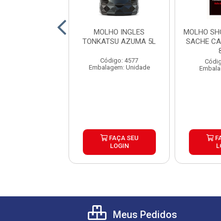
SHOYU ORIENTAL
MOLHO INGLES
MOLHO SH
5L CAIXA 2UND
TONKATSU AZUMA 5L
SACHE CA
ódigo: 4559
Código: 4577
Códig
agem: Unidade
Embalagem: Unidade
Embala
FAÇA SEU
FAÇA SEU
F
LOGIN
LOGIN
L
Meus Pedidos