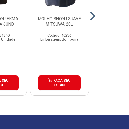
OYU EKMA
MOLHO SHOYU SUAVE
MOLHO SHOYU
XA 6UND
MITSUWA 20L
MITSUWA SACH
250X8M
 31840
Código: 40236
Código: 40
 Unidade
Embalagem: Bombona
Embalagem: C
 SEU
FAÇA SEU
FAÇA S
IN
LOGIN
LOGIN