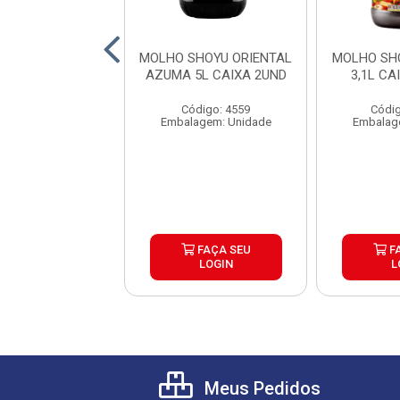
 SHOYU SUAVE
MOLHO SHOYU ORIENTAL
MOLHO SH
A SACHE CAIXA
AZUMA 5L CAIXA 2UND
3,1L CA
250X8ML
Código: 4559
Códig
digo: 40239
Embalagem: Unidade
Embalag
lagem: Caixa
FAÇA SEU
FAÇA SEU
F
LOGIN
LOGIN
L
Meus Pedidos