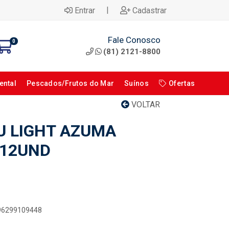
|
Entrar
Cadastrar
Fale Conosco
0
(81) 2121-8800
ental
Pescados/Frutos do Mar
Suínos
Ofertas
VOLTAR
 LIGHT AZUMA
 12UND
896299109448