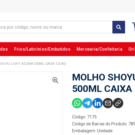
ados
Frios/Laticínios/Embutidos
Mercearia/Confeitaria
Ori
HOYU LIGHT AZUMA 500ML CAIXA 12UND
MOLHO SHOYU
500ML CAIXA
Código: 7175
Código de Barras do Produto: 7
Embalagem: Unidade