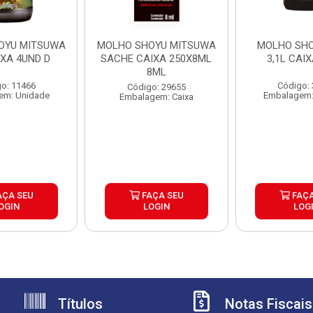
OYU MITSUWA
MOLHO SHOYU MITSUWA
MOLHO SH
IXA 4UND D
SACHE CAIXA 250X8ML
3,1L CAI
8ML
o: 11466
Código:
Código: 29655
em: Unidade
Embalagem:
Embalagem: Caixa
AÇA SEU
FAÇA SEU
FAÇA
OGIN
LOGIN
LOG
Títulos
Notas Fiscais