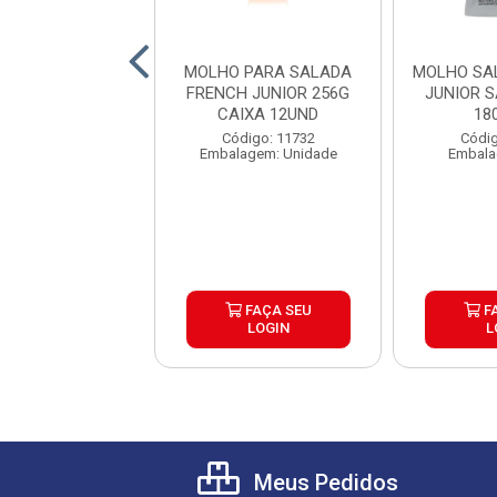
 PARA SALADA
MOLHO PARA SALADA
MOLHO SA
H JUNIOR BAG
FRENCH JUNIOR 256G
JUNIOR 
G CAIXA 5UND
CAIXA 12UND
18
digo: 22883
Código: 11732
Códig
agem: Unidade
Embalagem: Unidade
Embala
FAÇA SEU
FAÇA SEU
F
LOGIN
LOGIN
L
Meus Pedidos