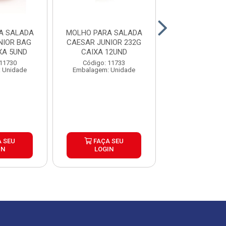
A SALADA
MOLHO PARA SALADA
MOLHO PARA 
NIOR BAG
CAESAR JUNIOR 232G
RANCH JUNIO
XA 5UND
CAIXA 12UND
1,1KG CAIXA
 11730
Código: 11733
Código: 22
 Unidade
Embalagem: Unidade
Embalagem: U
 SEU
FAÇA SEU
FAÇA S
IN
LOGIN
LOGIN