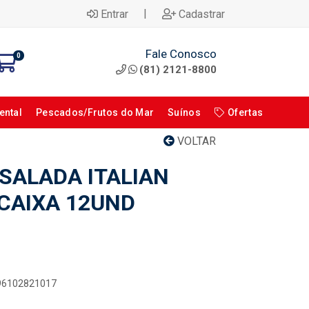
|
Entrar
Cadastrar
Fale Conosco
0
(81) 2121-8800
ental
Pescados/Frutos do Mar
Suínos
Ofertas
VOLTAR
SALADA ITALIAN
 CAIXA 12UND
896102821017