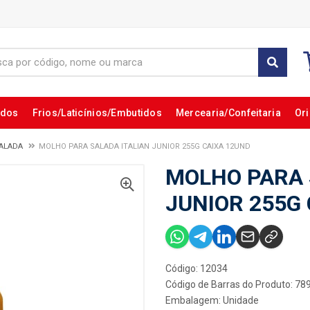
ados
Frios/Laticínios/Embutidos
Mercearia/Confeitaria
Ori
ALADA
MOLHO PARA SALADA ITALIAN JUNIOR 255G CAIXA 12UND
MOLHO PARA 
JUNIOR 255G
Código: 12034
Código de Barras do Produto: 7
Embalagem: Unidade