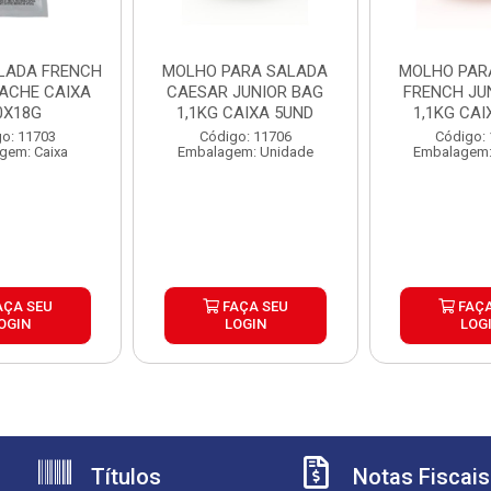
LADA FRENCH
MOLHO PARA SALADA
MOLHO PAR
SACHE CAIXA
CAESAR JUNIOR BAG
FRENCH JU
0X18G
1,1KG CAIXA 5UND
1,1KG CAI
o: 11703
Código: 11706
Código:
gem: Caixa
Embalagem: Unidade
Embalagem:
AÇA SEU
FAÇA SEU
FAÇA
OGIN
LOGIN
LOG
Títulos
Notas Fiscais