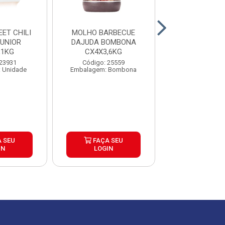
ET CHILI
MOLHO BARBECUE
TOMATE PE
UNIOR
DAJUDA BOMBONA
PAGANINI LAT
,1KG
CX4X3,6KG
CAIXA 24
 23931
Código: 25559
Código: 27
 Unidade
Embalagem: Bombona
Embalagem: U
 SEU
FAÇA SEU
FAÇA S
IN
LOGIN
LOGIN