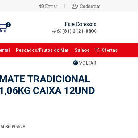
|
Entrar
Cadastrar
Fale Conosco
0
(81) 2121-8800
ental
Pescados/Frutos do Mar
Suínos
Ofertas
VOLTAR
MATE TRADICIONAL
1,06KG CAIXA 12UND
896036096628