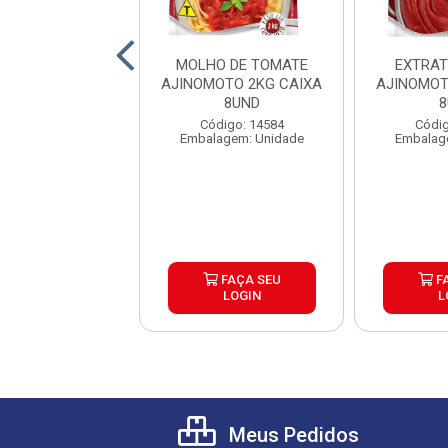
ATE PELADO
MOLHO DE TOMATE
EXTRAT
INI LATA 240G
AJINOMOTO 2KG CAIXA
AJINOMOT
IXA 24UND
8UND
8
digo: 27242
Código: 14584
Códig
agem: Unidade
Embalagem: Unidade
Embalag
FAÇA SEU
FAÇA SEU
F
LOGIN
LOGIN
L
Meus Pedidos