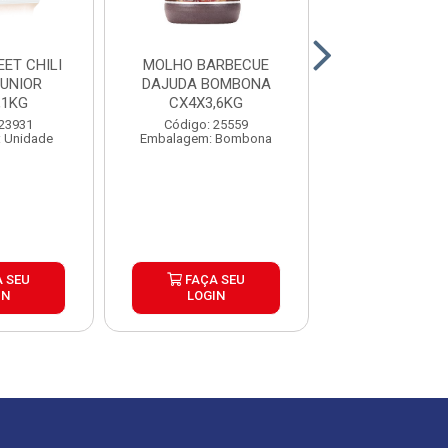
ET CHILI
MOLHO BARBECUE
TOMATE PE
UNIOR
DAJUDA BOMBONA
PAGANINI LAT
,1KG
CX4X3,6KG
CAIXA 24
 23931
Código: 25559
Código: 27
 Unidade
Embalagem: Bombona
Embalagem: U
 SEU
FAÇA SEU
FAÇA S
IN
LOGIN
LOGIN