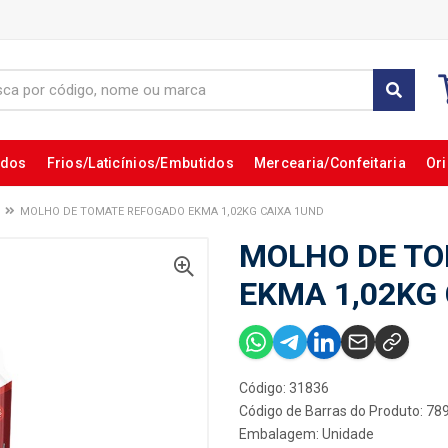
ados
Frios/Laticínios/Embutidos
Mercearia/Confeitaria
Ori
MOLHO DE TOMATE REFOGADO EKMA 1,02KG CAIXA 1UND
MOLHO DE T
EKMA 1,02KG
Código: 31836
Código de Barras do Produto: 7
Embalagem: Unidade