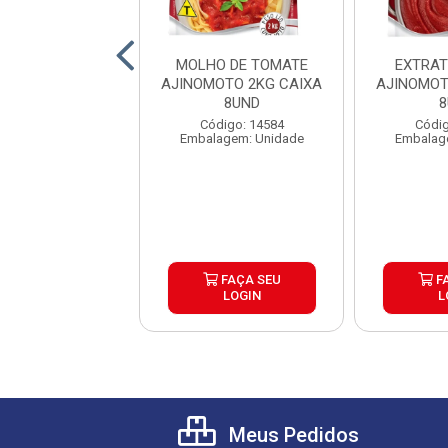
ATE PELADO
MOLHO DE TOMATE
EXTRAT
INI LATA 240G
AJINOMOTO 2KG CAIXA
AJINOMOT
IXA 24UND
8UND
8
digo: 27242
Código: 14584
Códig
agem: Unidade
Embalagem: Unidade
Embalag
FAÇA SEU
FAÇA SEU
F
LOGIN
LOGIN
L
Meus Pedidos