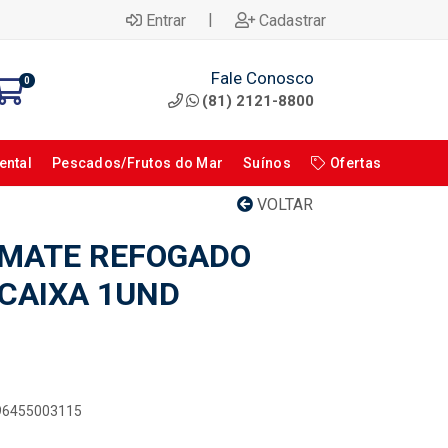
|
Entrar
Cadastrar
Fale Conosco
0
(81) 2121-8800
ental
Pescados/Frutos do Mar
Suínos
Ofertas
VOLTAR
OMATE REFOGADO
 CAIXA 1UND
896455003115