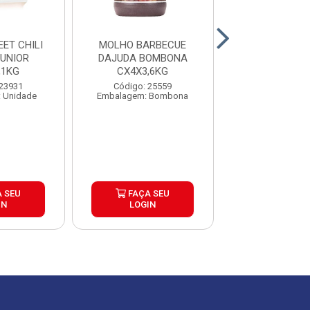
ET CHILI
MOLHO BARBECUE
TOMATE PE
UNIOR
DAJUDA BOMBONA
PAGANINI LAT
,1KG
CX4X3,6KG
CAIXA 24
 23931
Código: 25559
Código: 27
 Unidade
Embalagem: Bombona
Embalagem: U
 SEU
FAÇA SEU
FAÇA S
IN
LOGIN
LOGIN