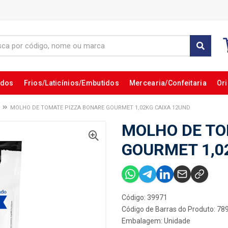
ados
Frios/Laticínios/Embutidos
Mercearia/Confeitaria
Ori
MOLHO DE TOMATE PIZZA BONARE GOURMET 1,02KG CAIXA 12UND
MOLHO DE TO
GOURMET 1,0
Código: 39971
Código de Barras do Produto: 7
Embalagem: Unidade