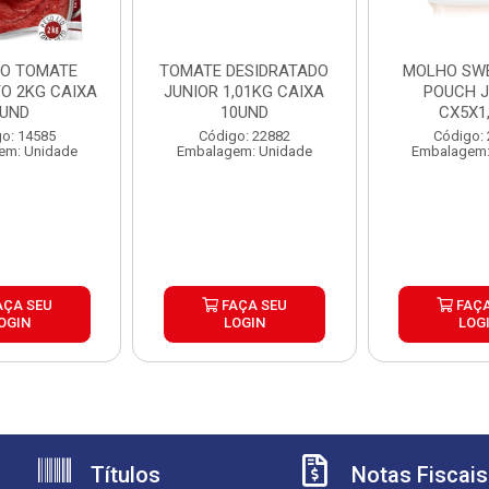
O TOMATE
TOMATE DESIDRATADO
MOLHO SWE
O 2KG CAIXA
JUNIOR 1,01KG CAIXA
POUCH J
UND
10UND
CX5X1
o: 14585
Código: 22882
Código:
em: Unidade
Embalagem: Unidade
Embalagem:
AÇA SEU
FAÇA SEU
FAÇA
OGIN
LOGIN
LOG
Títulos
Notas Fiscais