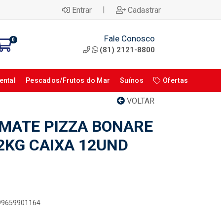
|
Entrar
Cadastrar
Fale Conosco
0
(81) 2121-8800
ental
Pescados/Frutos do Mar
Suínos
Ofertas
VOLTAR
MATE PIZZA BONARE
2KG CAIXA 12UND
899659901164