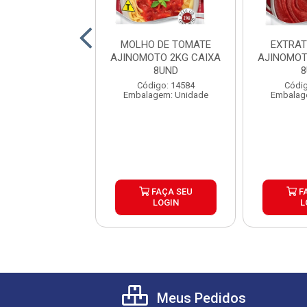
ATE PELADO
MOLHO DE TOMATE
EXTRAT
INI LATA 240G
AJINOMOTO 2KG CAIXA
AJINOMOT
IXA 24UND
8UND
8
digo: 27242
Código: 14584
Códig
agem: Unidade
Embalagem: Unidade
Embalag
FAÇA SEU
FAÇA SEU
F
LOGIN
LOGIN
L
Meus Pedidos