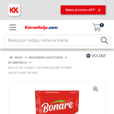
Baixe já nosso APP
0
VOLTAR
INÍCIO
MERCEARIA/CONFEITARIA
ATOMATADOS
MOLHO DE TOMATE COM MANJERICÃO BONARE
SACHÊ CAIXA 30X300G