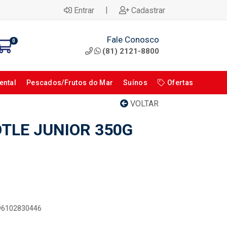
|
Entrar
Cadastrar
Fale Conosco
0
(81) 2121-8800
ental
Pescados/Frutos do Mar
Suínos
Ofertas
VOLTAR
TLE JUNIOR 350G
896102830446