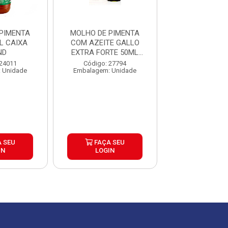
PIMENTA
MOLHO DE PIMENTA
MOLHO DE PI
L CAIXA
COM AZEITE GALLO
JUNIOR SACHE
ND
EXTRA FORTE 50ML
252X3M
CAIXA 12U...
 24011
Código: 27794
Código: 11
 Unidade
Embalagem: Unidade
Embalagem: C
 SEU
FAÇA SEU
FAÇA S
IN
LOGIN
LOGIN