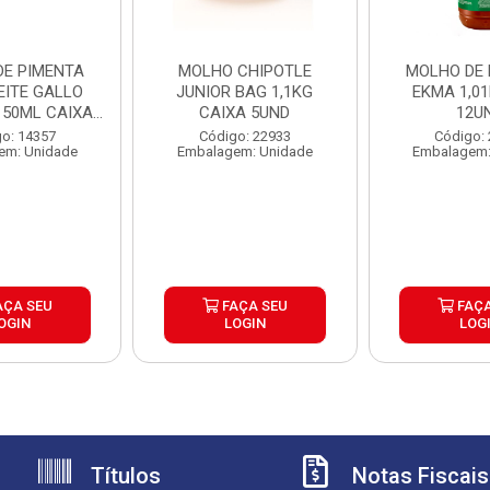
DE PIMENTA
MOLHO CHIPOTLE
MOLHO DE 
EITE GALLO
JUNIOR BAG 1,1KG
EKMA 1,01
 50ML CAIXA
CAIXA 5UND
12U
2UND
o: 14357
Código: 22933
Código:
em: Unidade
Embalagem: Unidade
Embalagem:
AÇA SEU
FAÇA SEU
FAÇA
OGIN
LOGIN
LOG
Títulos
Notas Fiscais