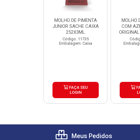
O DE PIMENTA
MOLHO DE PIMENTA
MOLHO 
AZEITE GALLO
JUNIOR SACHE CAIXA
COM AZ
A FORTE 50ML
252X3ML
ORIGINAL
IXA 12U...
1
digo: 27794
Código: 11735
Códig
agem: Unidade
Embalagem: Caixa
Embalag
FAÇA SEU
FAÇA SEU
F
LOGIN
LOGIN
L
Meus Pedidos