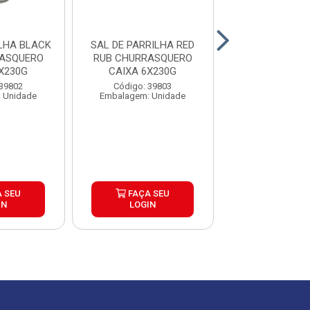
BLACK
SAL DE PARRILHA RED
SAL DE PAR
RASQUERO
RUB CHURRASQUERO
CHURRASQUERO
X230G
CAIXA 6X230G
6X500G
 39802
Código: 39803
Código: 39
 Unidade
Embalagem: Unidade
Embalagem: U
 SEU
FAÇA SEU
FAÇA S
IN
LOGIN
LOGIN