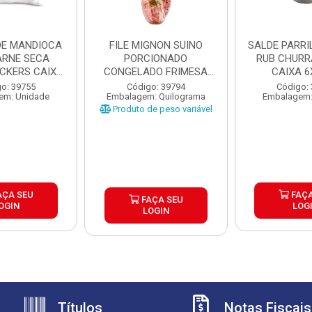
DE MANDIOCA
FILE MIGNON SUINO
SALDE PARRILHA 
RNE SECA
PORCIONADO
RUB CHUR
ICKERS CAIXA
CONGELADO FRIMESA
CAIXA 6
X1,...
CAIXA ±15KG
o: 39755
Código: 39794
Código:
em: Unidade
Embalagem: Quilograma
Embalagem:
Produto de peso variável
AÇA SEU
FAÇA
FAÇA SEU
OGIN
LOG
LOGIN
Títulos
Notas Fiscais