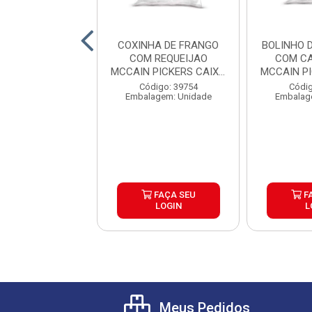
 DE PARRILA
COXINHA DE FRANGO
BOLINHO 
SQUERO CAIXA
COM REQUEIJAO
COM CA
6X500G
MCCAIN PICKERS CAIXA
MCCAIN P
6X1,05K...
6
digo: 39804
Código: 39754
Códig
agem: Unidade
Embalagem: Unidade
Embalag
FAÇA SEU
FAÇA SEU
F
LOGIN
LOGIN
L
Meus Pedidos