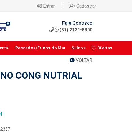
|
Entrar
Cadastrar
Fale Conosco
0
(81) 2121-8800
ental
Pescados/Frutos do Mar
Suínos
Ofertas
VOLTAR
NO CONG NUTRIAL
l
122387