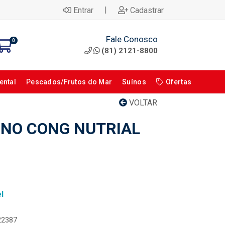
|
Entrar
Cadastrar
Fale Conosco
0
(81) 2121-8800
ental
Pescados/Frutos do Mar
Suínos
Ofertas
VOLTAR
NO CONG NUTRIAL
l
122387