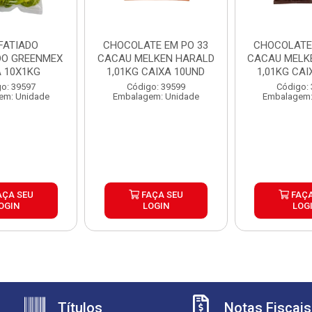
 FATIADO
CHOCOLATE EM PO 33
CHOCOLATE 
O GREENMEX
CACAU MELKEN HARALD
CACAU MELK
A 10X1KG
1,01KG CAIXA 10UND
1,01KG CAI
o: 39597
Código: 39599
Código:
em: Unidade
Embalagem: Unidade
Embalagem:
AÇA SEU
FAÇA SEU
FAÇA
OGIN
LOGIN
LOG
Títulos
Notas Fiscais