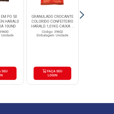
EM PO 50
GRANULADO CROCANTE
COBERTURA GO
EN HARALD
COLORIDO CONFEITEIRO
CHIPSHOW CH
XA 10UND
HARALD 1,01KG CAIXA ...
AO LEITE 1KG CA
 39600
Código: 39602
Código: 39
 Unidade
Embalagem: Unidade
Embalagem: U
 SEU
FAÇA SEU
FAÇA S
IN
LOGIN
LOGIN