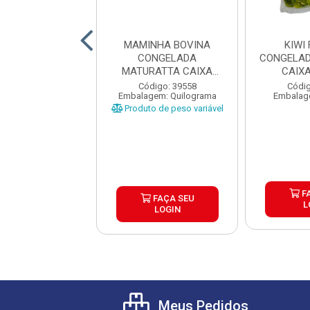
URA GOTAS TOP
MAMINHA BOVINA
KIWI
OW CHOCOLATE
CONGELADA
CONGELAD
 1KG CAIXA 10...
MATURATTA CAIXA
CAIX
±15KG
digo: 39603
Código: 39558
Códig
agem: Unidade
Embalagem: Quilograma
Embalag
Produto de peso variável
FAÇA SEU
F
FAÇA SEU
LOGIN
L
LOGIN
Meus Pedidos