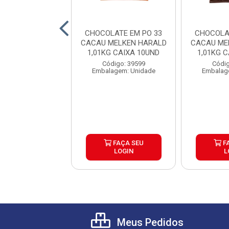
LATE BRANCO
CHOCOLATE EM PO 33
CHOCOLA
NUINE 1KG
CACAU MELKEN HARALD
CACAU ME
1,01KG CAIXA 10UND
1,01KG 
digo: 39683
Código: 39599
Códig
agem: Unidade
Embalagem: Unidade
Embalag
FAÇA SEU
FAÇA SEU
F
LOGIN
LOGIN
L
Meus Pedidos