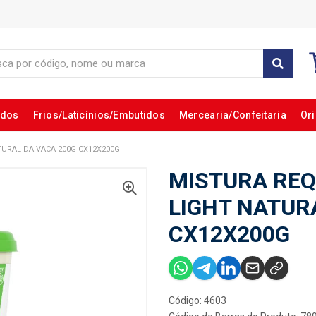
ados
Frios/Laticínios/Embutidos
Mercearia/Confeitaria
Ori
URAL DA VACA 200G CX12X200G
MISTURA REQ
LIGHT NATUR
CX12X200G
Código: 4603