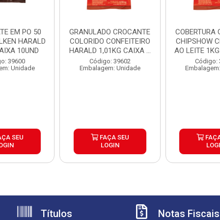
TE EM PO 50
GRANULADO CROCANTE
COBERTURA 
LKEN HARALD
COLORIDO CONFEITEIRO
CHIPSHOW 
CAIXA 10UND
HARALD 1,01KG CAIXA ...
AO LEITE 1KG 
o: 39600
Código: 39602
Código:
em: Unidade
Embalagem: Unidade
Embalagem:
AÇA SEU
FAÇA SEU
FAÇA
OGIN
LOGIN
LOG
Títulos
Notas Fiscais