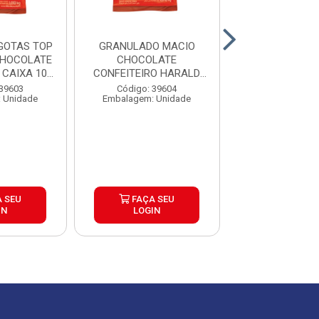
GOTAS TOP
GRANULADO MACIO
CHOCOLATE 
CHOCOLATE
CHOCOLATE
GENUINE 
CAIXA 10...
CONFEITEIRO HARALD
1,01KG CAIXA 10...
Código: 39
 39603
Código: 39604
Embalagem: U
 Unidade
Embalagem: Unidade
 SEU
FAÇA SEU
FAÇA S
IN
LOGIN
LOGIN