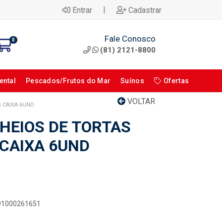
|
Entrar
Cadastrar
Fale Conosco
0
(81) 2121-8800
ental
Pescados/Frutos do Mar
Suínos
Ofertas
VOLTAR
G CAIXA 6UND
HEIOS DE TORTAS
 CAIXA 6UND
891000261651