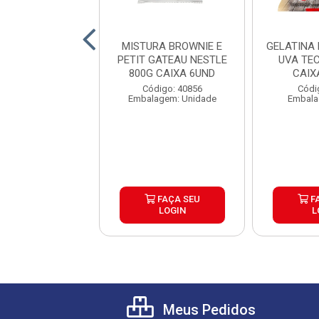
E CHOCOLATE
MISTURA BROWNIE E
GELATINA
NCO NESTLE
PETIT GATEAU NESTLE
UVA TE
CX8X500G
800G CAIXA 6UND
CAIX
digo: 40858
Código: 40856
Códi
agem: Unidade
Embalagem: Unidade
Embala
FAÇA SEU
FAÇA SEU
F
LOGIN
LOGIN
L
Meus Pedidos