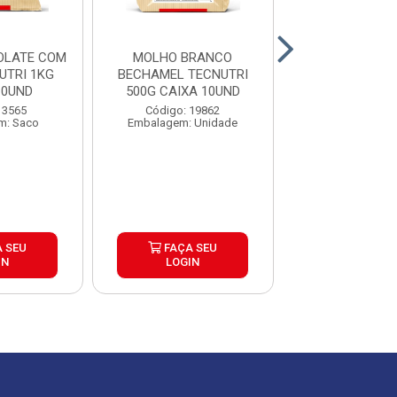
OLATE COM
MOLHO BRANCO
MOUSSE CHO
UTRI 1KG
BECHAMEL TECNUTRI
BRANCO NE
10UND
500G CAIXA 10UND
CX8X500
 3565
Código: 19862
Código: 40
m: Saco
Embalagem: Unidade
Embalagem: U
 SEU
FAÇA SEU
FAÇA S
IN
LOGIN
LOGIN