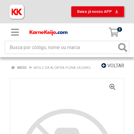
Baixe já nosso APP
0
VOLTAR
INÍCIO
MIOLO DA ALCATRA PLENA CX±25KG