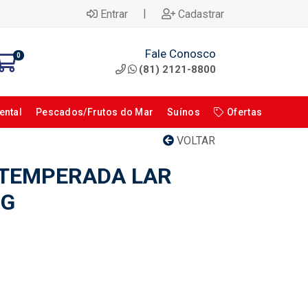
|
Entrar
Cadastrar
Fale Conosco
0
(81) 2121-8800
ental
Pescados/Frutos do Mar
Suínos
Ofertas
VOLTAR
 TEMPERADA LAR
0G