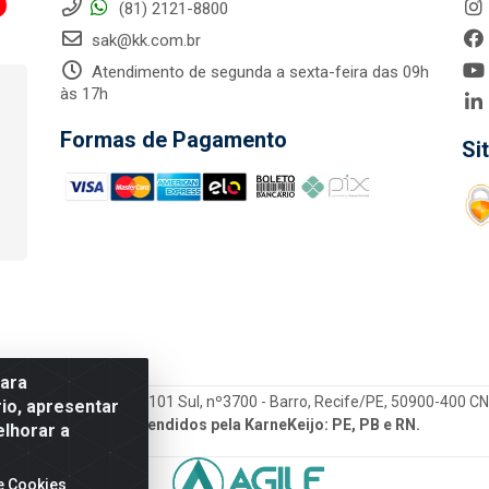
(81) 2121-8800
sak@kk.com.br
Atendimento de segunda a sexta-feira das 09h
às 17h
Formas de Pagamento
Si
para
tegrada LTDA - Rod. Br-101 Sul, nº3700 - Barro, Recife/PE, 50900-400 
io, apresentar
Estados atendidos pela KarneKeijo: PE, PB e RN.
elhorar a
e Cookies