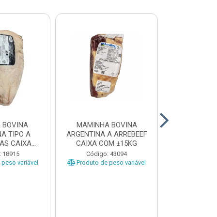
 BOVINA
MAMINHA BOVINA
PICANHA B
A TIPO A
ARGENTINA A ARREBEEF
FRIMS 0,9A1
AS CAIXA
CAIXA COM ±15KG
EÇAS ...
Código
: 18915
Código: 43094
Produto de 
peso variável
Produto de peso variável