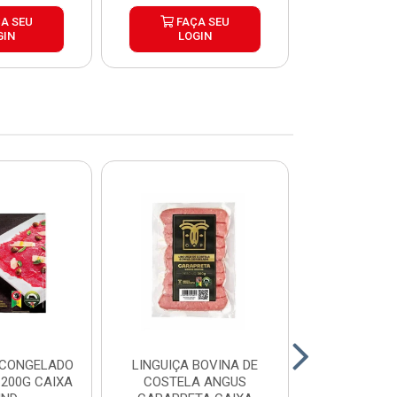
A SEU
FAÇA SEU
FAÇ
GIN
LOGIN
LOG
 CONGELADO
LINGUIÇA BOVINA DE
HAMBURGUE
200G CAIXA
COSTELA ANGUS
ANGUS CA