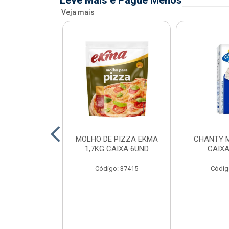
Leve Mais e Pague Menos
Veja mais
FIADO ALFAMA
MOLHO DE PIZZA EKMA
CHANTY M
XA 6 UNID
1,7KG CAIXA 6UND
CAIXA
o: 34873
Código: 37415
Códig