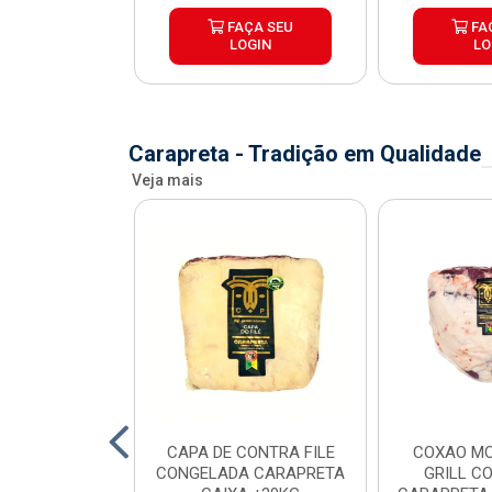
ÇA SEU
FAÇA SEU
FA
OGIN
LOGIN
LO
Carapreta - Tradição em Qualidade
Veja mais
O BOVINO
CAPA DE CONTRA FILE
COXAO MO
 PORCIONADO
CONGELADA CARAPRETA
GRILL C