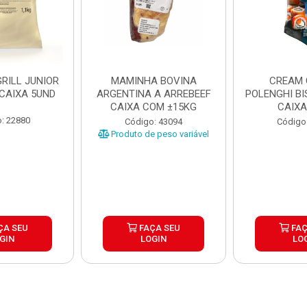
RILL JUNIOR
MAMINHA BOVINA
CREAM 
 CAIXA 5UND
ARGENTINA A ARREBEEF
POLENGHI BI
CAIXA COM ±15KG
CAIXA
: 22880
Código: 43094
Código
Produto de peso variável
ÇA SEU
FAÇA SEU
FAÇ
GIN
LOGIN
LO