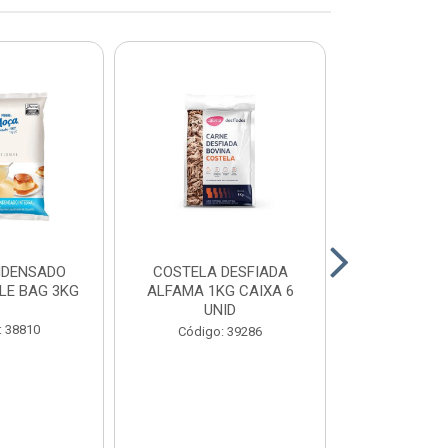
NDENSADO
COSTELA DESFIADA
RECHEIO F
LE BAG 3KG
ALFAMA 1KG CAIXA 6
CHOCOLATE
UNID
CONFEITEI
1,01
: 38810
Código: 39286
Código: