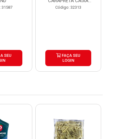
UND
CARAPRETA CAIXA
CAIXA 2
24X300G
: 31587
Código: 32313
Código:
A SEU
FAÇA SEU
FAÇ
GIN
LOGIN
LOG