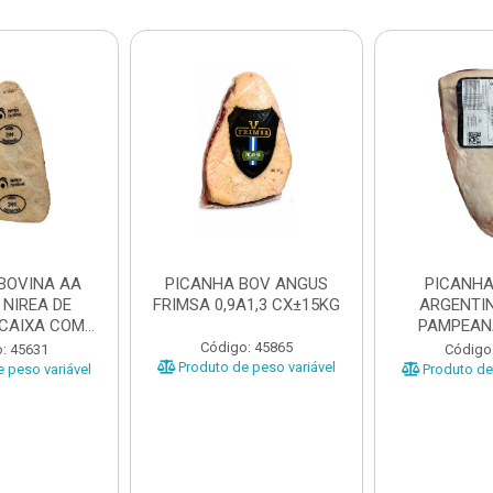
BOVINA AA
PICANHA BOV ANGUS
PICANHA
 NIREA DE
FRIMSA 0,9A1,3 CX±15KG
ARGENTIN
 CAIXA COM
PAMPEAN
5KG
±20KG P
Código: 45865
: 45631
Código
Produto de peso variável
 peso variável
Produto de 