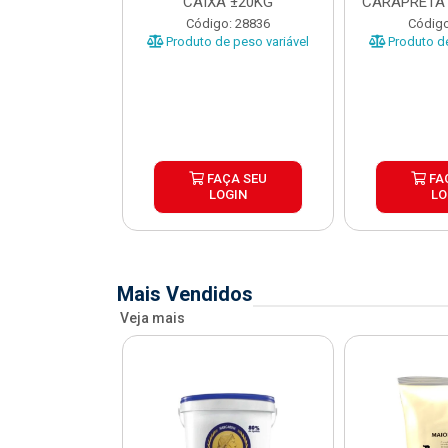
O CARAPRETA
CAIXA ±20KG
CARAPRETA 
XA...
o: 41740
Código: 28836
Código
e peso variável
Produto de peso variável
Produto de
ÇA SEU
FAÇA SEU
FA
OGIN
LOGIN
LO
Mais Vendidos
Veja mais