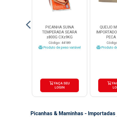
TO INDIVIDUAL
PICANHA SUINA
QUEIJO 
 ABR CX20KG
TEMPERADA SEARA
IMPORTADO
±800G CX±9KG
PECA 
o: 43922
Código: 44189
Código
Produto de peso variável
Produto de
ÇA SEU
FAÇA SEU
FA
OGIN
LOGIN
LO
Picanhas & Maminhas - Importadas