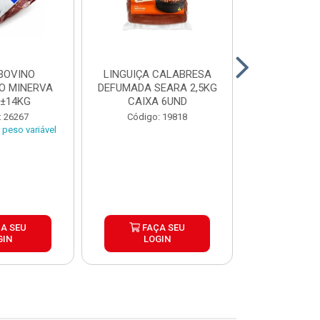
BOVINO
LINGUIÇA CALABRESA
BATATA C
O MINERVA
DEFUMADA SEARA 2,5KG
EXTRA CROC
 ±14KG
CAIXA 6UND
TRADICIO
SIMP
: 26267
Código: 19818
Código:
peso variável
A SEU
FAÇA SEU
FAÇ
GIN
LOGIN
LOG