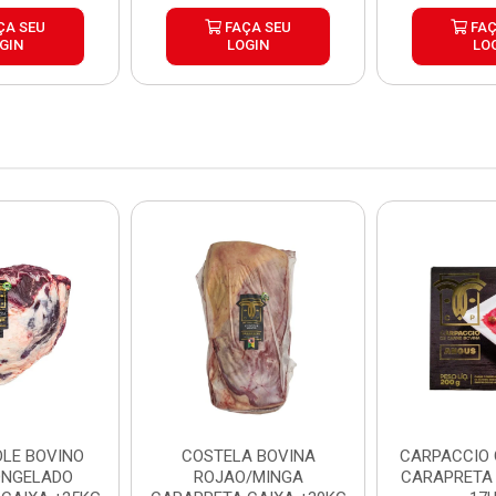
ÇA SEU
FAÇA SEU
FAÇ
GIN
LOGIN
LO
LE BOVINO
COSTELA BOVINA
CARPACCIO
ONGELADO
ROJAO/MINGA
CARAPRETA 