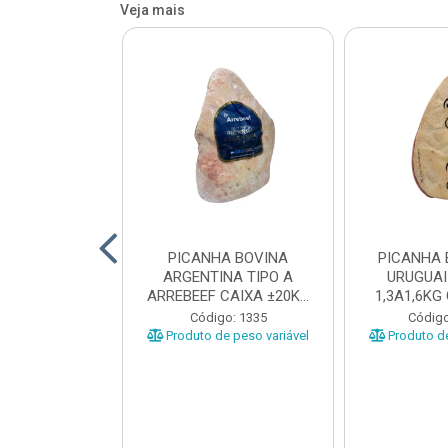
Veja mais
 BOVINA AA
PICANHA BOVINA
PICANHA 
 NIREA DE
ARGENTINA TIPO A
URUGUAI
 CAIXA COM
ARREBEEF CAIXA ±20KG
1,3A1,6KG
12KG
PEÇAS 1...
±1
o: 45629
Código: 1335
Código
e peso variável
Produto de peso variável
Produto de