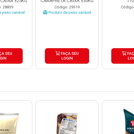
CAIXA ±25KG
CARAPRETA CAIXA ±30KG
17
: 28839
Código: 29319
Código
 peso variável
Produto de peso variável
ÇA SEU
FAÇA SEU
FAÇ
GIN
LOGIN
LO