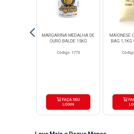
O DE FRANGO
MARGARINA MEDALHA DE
MAIONESE G
 SADIA BDJ
OURO BALDE 15KG
BAG 1,1KG
 12X1KG
Código: 1775
Código
o: 7151
ÇA SEU
FAÇA SEU
FA
OGIN
LOGIN
LO