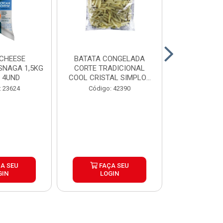
CHEESE
BATATA CONGELADA
CALABRESA
SNAGA 1,5KG
CORTE TRADICIONAL
SADIA PAC2,
 4UND
COOL CRISTAL SIMPLOT
CAIX...
Código:
: 23624
Código: 42390
A SEU
FAÇA SEU
FAÇ
GIN
LOGIN
LOG