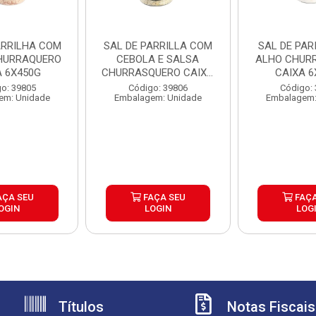
ARRILHA COM
SAL DE PARRILLA COM
SAL DE PAR
HURRAQUERO
CEBOLA E SALSA
ALHO CHUR
A 6X450G
CHURRASQUERO CAIXA
CAIXA 6
6X450G
o: 39805
Código: 39806
Código:
em: Unidade
Embalagem: Unidade
Embalagem:
AÇA SEU
FAÇA SEU
FAÇA
OGIN
LOGIN
LOG
Títulos
Notas Fiscais