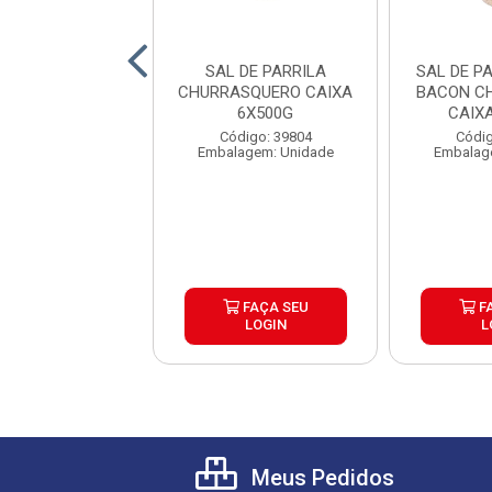
TATA CORTE
SAL DE PARRILA
SAL DE P
CIONAL B EFM
CHURRASQUERO CAIXA
BACON C
N CAIXA 5X2KG
6X500G
CAIX
digo: 39930
Código: 39804
Códig
lagem: Pacote
Embalagem: Unidade
Embalag
FAÇA SEU
FAÇA SEU
F
LOGIN
LOGIN
L
Meus Pedidos