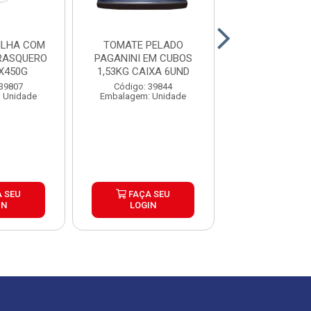
ILHA COM
TOMATE PELADO
BATATA CO
RASQUERO
PAGANINI EM CUBOS
TRADICIONAL
X450G
1,53KG CAIXA 6UND
FROZEN CAIXA
 39807
Código: 39844
Código: 39
 Unidade
Embalagem: Unidade
Embalagem: P
 SEU
FAÇA SEU
FAÇA S
IN
LOGIN
LOGIN