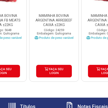
A BOVINA
MAMINHA BOVINA
MAMINHA
NA FB MEATS
ARGENTINA ARREBEEF
ARGENTINA 
A ±22KG
CAIXA ±22KG
CAIXA 
go: 5648
Código: 24259
Código:
: Quilograma
Embalagem: Quilograma
Embalagem: 
e peso variável
Produto de peso variável
Produto de p
AÇA SEU
FAÇA SEU
FAÇA
OGIN
LOGIN
LOG
Títulos
Notas Fiscais