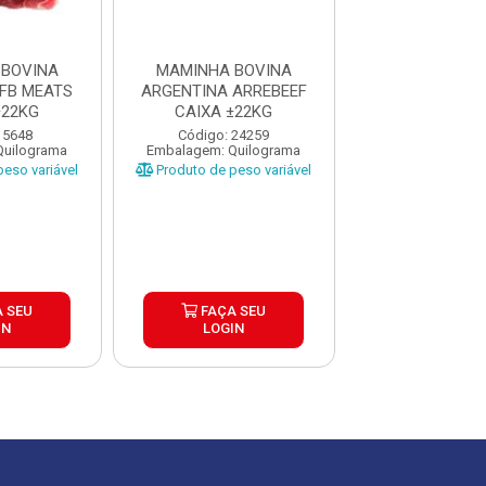
 BOVINA
MAMINHA BOVINA
MAMINHA B
FB MEATS
ARGENTINA ARREBEEF
ARGENTINA FB
±22KG
CAIXA ±22KG
CAIXA ±2
 5648
Código: 24259
Código: 56
Quilograma
Embalagem: Quilograma
Embalagem: Qui
eso variável
Produto de peso variável
Produto de peso
 SEU
FAÇA SEU
FAÇA S
IN
LOGIN
LOGIN