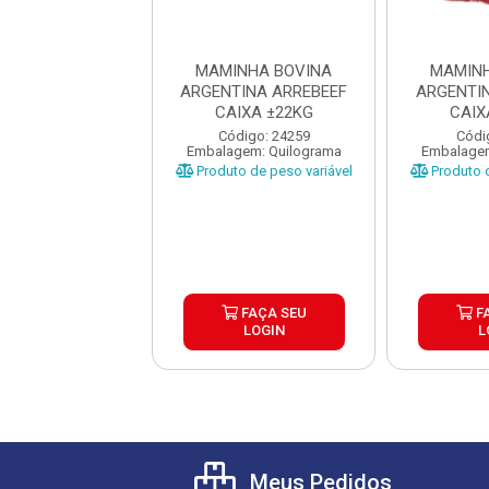
NHA BOVINA
MAMINHA BOVINA
MAMINH
TINA FB MEATS
ARGENTINA ARREBEEF
ARGENTI
IXA ±22KG
CAIXA ±22KG
CAIX
ódigo: 5648
Código: 24259
Códi
gem: Quilograma
Embalagem: Quilograma
Embalagem
o de peso variável
Produto de peso variável
Produto d
FAÇA SEU
FAÇA SEU
F
LOGIN
LOGIN
L
Meus Pedidos