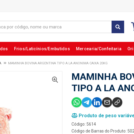
ados
Frios/Laticínios/Embutidos
Mercearia/Confeitaria
Ori
A
MAMINHA BOVINA ARGENTINA TIPO A LA ANONIMA CAIXA 20KG
MAMINHA BO
TIPO A LA AN
Produto de peso variáve
Código: 5614
Código de Barras do Produto: 5