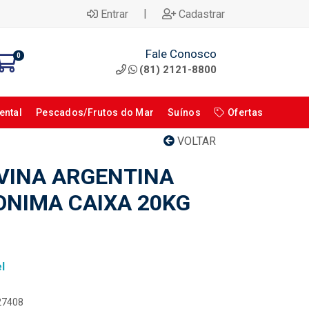
|
Entrar
Cadastrar
Fale Conosco
0
(81) 2121-8800
ental
Pescados/Frutos do Mar
Suínos
Ofertas
VOLTAR
VINA ARGENTINA
ONIMA CAIXA 20KG
l
027408