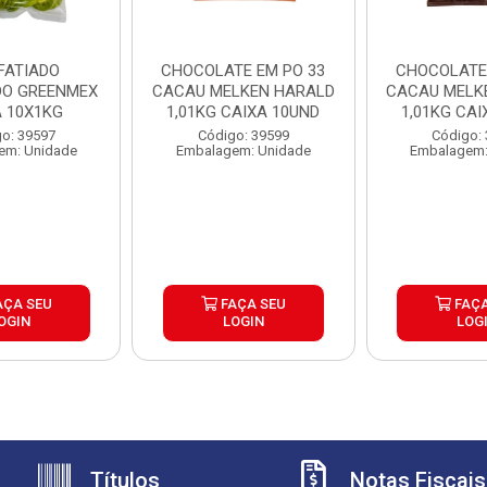
 FATIADO
CHOCOLATE EM PO 33
CHOCOLATE 
O GREENMEX
CACAU MELKEN HARALD
CACAU MELK
A 10X1KG
1,01KG CAIXA 10UND
1,01KG CAI
o: 39597
Código: 39599
Código:
em: Unidade
Embalagem: Unidade
Embalagem:
AÇA SEU
FAÇA SEU
FAÇA
OGIN
LOGIN
LOG
Títulos
Notas Fiscais