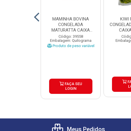
URA GOTAS TOP
MAMINHA BOVINA
KIWI
OW CHOCOLATE
CONGELADA
CONGELAD
 1KG CAIXA 10...
MATURATTA CAIXA
CAIX
±15KG
digo: 39603
Código: 39558
Códig
agem: Unidade
Embalagem: Quilograma
Embalag
Produto de peso variável
FAÇA SEU
F
FAÇA SEU
LOGIN
L
LOGIN
Meus Pedidos