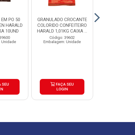
EM PO 50
GRANULADO CROCANTE
COBERTURA GO
EN HARALD
COLORIDO CONFEITEIRO
CHIPSHOW CH
XA 10UND
HARALD 1,01KG CAIXA ...
AO LEITE 1KG CA
 39600
Código: 39602
Código: 39
 Unidade
Embalagem: Unidade
Embalagem: U
 SEU
FAÇA SEU
FAÇA S
IN
LOGIN
LOGIN