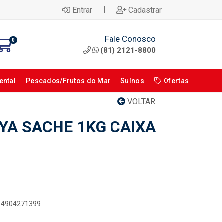
|
Entrar
Cadastrar
Fale Conosco
0
(81) 2121-8800
ental
Pescados/Frutos do Mar
Suínos
Ofertas
VOLTAR
YA SACHE 1KG CAIXA
894904271399