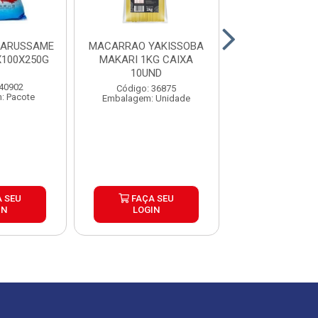
HARUSSAME
MACARRAO YAKISSOBA
MACARRAO 
100X250G
MAKARI 1KG CAIXA
ORIGINAL 200
10UND
20UND
 40902
Código: 36875
Código: 20
: Pacote
Embalagem: Unidade
Embalagem: P
 SEU
FAÇA SEU
FAÇA S
IN
LOGIN
LOGIN