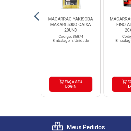
RRAO BIFUM
MACARRAO YAKISOBA
MACARRAO
AL 200G CAIXA
MAKARI 500G CAIXA
FINO A
20UND
20UND
20
digo: 20388
Código: 36874
Códi
lagem: Pacote
Embalagem: Unidade
Embalag
FAÇA SEU
FAÇA SEU
F
LOGIN
LOGIN
L
Meus Pedidos