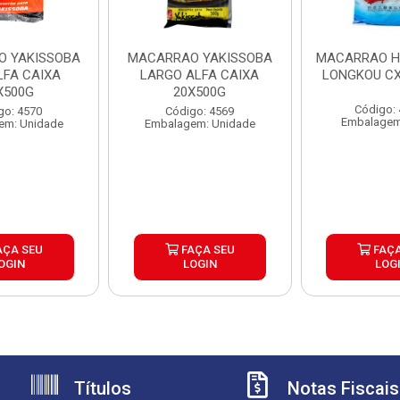
 YAKISSOBA
MACARRAO YAKISSOBA
MACARRAO 
LFA CAIXA
LARGO ALFA CAIXA
LONGKOU CX
X500G
20X500G
Código:
go: 4570
Código: 4569
Embalagem
em: Unidade
Embalagem: Unidade
AÇA SEU
FAÇA SEU
FAÇA
OGIN
LOGIN
LOG
Títulos
Notas Fiscais