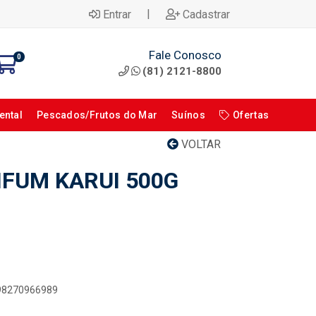
|
Entrar
Cadastrar
Fale Conosco
0
(81) 2121-8800
ental
Pescados/Frutos do Mar
Suínos
Ofertas
VOLTAR
FUM KARUI 500G
898270966989