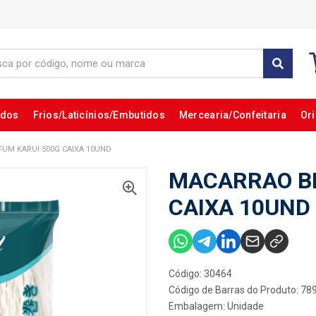
ados
Frios/Laticínios/Embutidos
Mercearia/Confeitaria
Ori
UM KARUI 500G CAIXA 10UND
MACARRAO BI
CAIXA 10UND
Código: 30464
Código de Barras do Produto: 7
Embalagem: Unidade