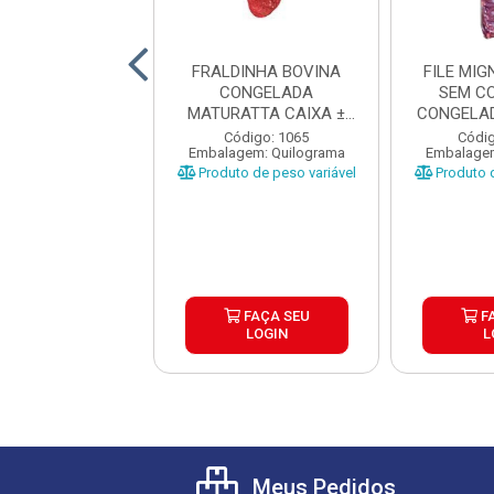
ANHA BOVINA
FRALDINHA BOVINA
FILE MI
NTINA TIPO A
CONGELADA
SEM C
RDI CX±20KG
MATURATTA CAIXA ±
CONGELAD
AS ±1 A 1...
15KG
CAI
digo: 17680
Código: 1065
Códig
gem: Quilograma
Embalagem: Quilograma
Embalagem
o de peso variável
Produto de peso variável
Produto d
FAÇA SEU
FAÇA SEU
F
LOGIN
LOGIN
L
Meus Pedidos