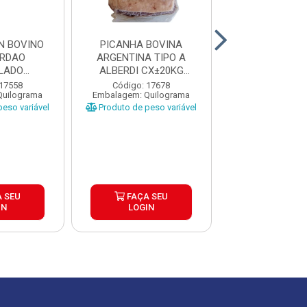
N BOVINO
PICANHA BOVINA
PICANHA BO
ORDAO
ARGENTINA TIPO A
ARGENTINA T
LADO
ALBERDI CX±20KG
ALBERDI CX
A CAIXA
PEÇAS ±1,3 A...
PEÇAS ±1 A 
 17558
Código: 17678
Código: 17
Quilograma
Embalagem: Quilograma
Embalagem: Qui
...
eso variável
Produto de peso variável
Produto de peso
 SEU
FAÇA SEU
FAÇA S
IN
LOGIN
LOGIN