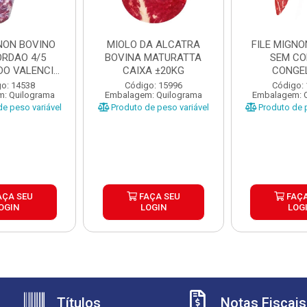
GNON BOVINO
MIOLO DA ALCATRA
FILE MIGNO
ORDAO 4/5
BOVINA MATURATTA
SEM C
O VALENCIO
CAIXA ±20KG
CONGE
XA ±...
MATURATT
o: 14538
Código: 15996
Código:
: Quilograma
Embalagem: Quilograma
Embalagem: 
±20K
e peso variável
Produto de peso variável
Produto de p
AÇA SEU
FAÇA SEU
FAÇA
OGIN
LOGIN
LOG
Títulos
Notas Fiscais