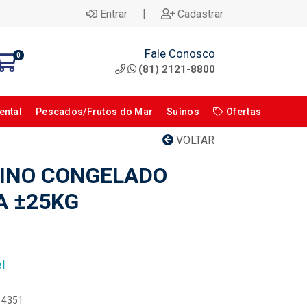
|
Entrar
Cadastrar
Fale Conosco
0
(81) 2121-8800
ental
Pescados/Frutos do Mar
Suínos
Ofertas
VOLTAR
INO CONGELADO
A ±25KG
l
114351