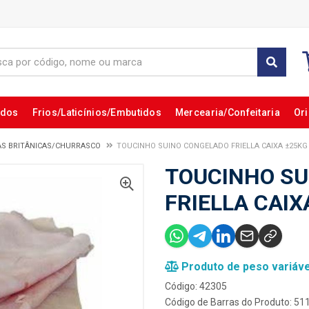
ados
Frios/Laticínios/Embutidos
Mercearia/Confeitaria
Ori
AS BRITÂNICAS/CHURRASCO
TOUCINHO SUINO CONGELADO FRIELLA CAIXA ±25KG
TOUCINHO SU
FRIELLA CAIX
Produto de peso variáve
Código: 42305
Código de Barras do Produto: 5