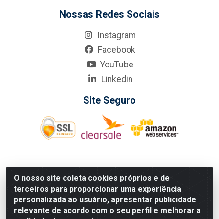
Nossas Redes Sociais
Instagram
Facebook
YouTube
Linkedin
Site Seguro
KarneKeijo Logistica Integrada LTDA - Rod. Br-101 Sul, nº3700
O nosso site coleta cookies próprios e de
- Barro, Recife/PE, 50900-400 CNPJ: 24.150.377/0001-95
terceiros para proporcionar uma experiência
Estados atendidos pela KarneKeijo: PE, PB e RN.
personalizada ao usuário, apresentar publicidade
relevante de acordo com o seu perfil e melhorar a