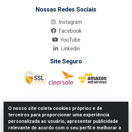
Nossas Redes Sociais
Instagram
Facebook
YouTube
Linkedin
Site Seguro
KarneKeijo Logistica Integrada LTDA - Rod. Br-101 Sul, nº3700
O nosso site coleta cookies próprios e de
- Barro, Recife/PE, 50900-400 CNPJ: 24.150.377/0001-95
terceiros para proporcionar uma experiência
Estados atendidos pela KarneKeijo: PE, PB e RN.
personalizada ao usuário, apresentar publicidade
relevante de acordo com o seu perfil e melhorar a