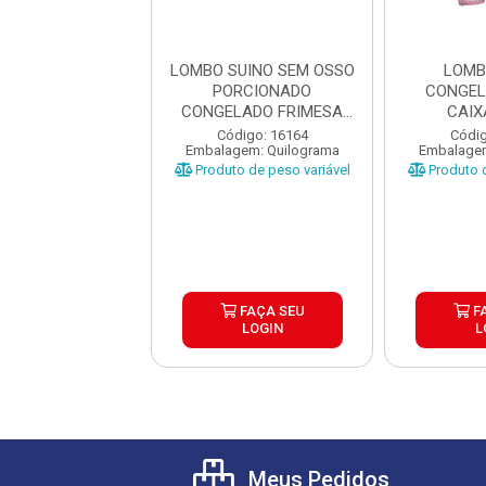
SUINO SEM OSSO
LOMBO SUINO SEM OSSO
LOMB
A CAIXA ±10KG
PORCIONADO
CONGEL
PEÇAS ±1KG
CONGELADO FRIMESA
CAIX
CAIXA ±10K...
digo: 41894
Código: 16164
Códig
gem: Quilograma
Embalagem: Quilograma
Embalagem
o de peso variável
Produto de peso variável
Produto d
FAÇA SEU
FAÇA SEU
F
LOGIN
LOGIN
L
Meus Pedidos