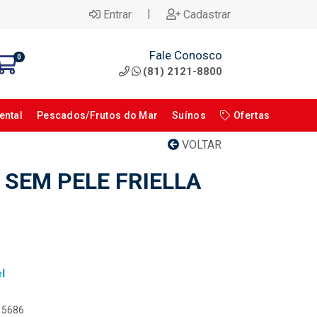
|
Entrar
Cadastrar
Fale Conosco
0
(81) 2121-8800
ental
Pescados/Frutos do Mar
Suínos
Ofertas
VOLTAR
 SEM PELE FRIELLA
l
115686