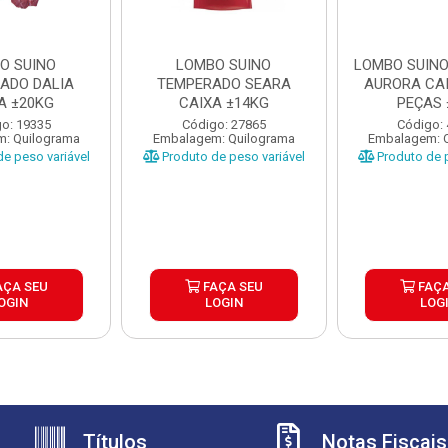
O SUINO
LOMBO SUINO
LOMBO SUINO
ADO DALIA
TEMPERADO SEARA
AURORA CAI
A ±20KG
CAIXA ±14KG
o: 19335
Código: 27865
Código:
: Quilograma
Embalagem: Quilograma
Embalagem: 
e peso variável
Produto de peso variável
Produto de p
AÇA SEU
FAÇA SEU
FAÇA
OGIN
LOGIN
LOG
Títulos
Notas Fiscais