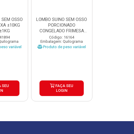
 SEM OSSO
LOMBO SUINO SEM OSSO
LOMBO SU
XA ±10KG
PORCIONADO
CONGELADO 
PEÇAS ±1KG
CONGELADO FRIMESA
CAIXA ±2
CAIXA ±10K...
 41894
Código: 16164
Código: 19
Quilograma
Embalagem: Quilograma
Embalagem: Qui
eso variável
Produto de peso variável
Produto de peso
 SEU
FAÇA SEU
FAÇA S
IN
LOGIN
LOGIN