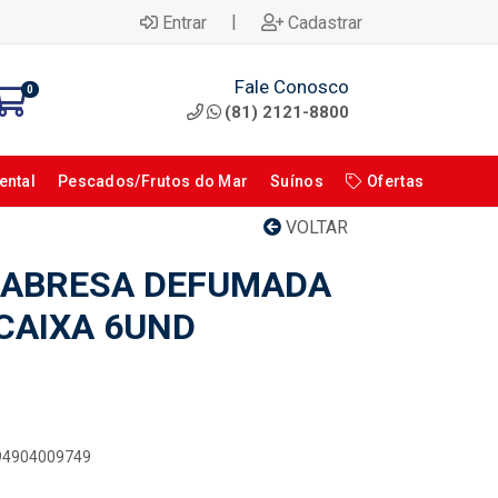
|
Entrar
Cadastrar
Fale Conosco
0
(81) 2121-8800
ental
Pescados/Frutos do Mar
Suínos
Ofertas
VOLTAR
LABRESA DEFUMADA
 CAIXA 6UND
894904009749