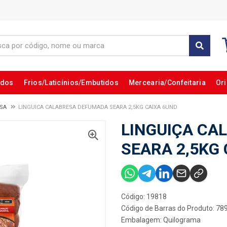
ados
Frios/Laticínios/Embutidos
Mercearia/Confeitaria
Ori
SA
LINGUICA CALABRESA DEFUMADA SEARA 2,5KG CAIXA 6UND
LINGUIÇA CA
SEARA 2,5KG
Código: 19818
Código de Barras do Produto: 7
Embalagem: Quilograma