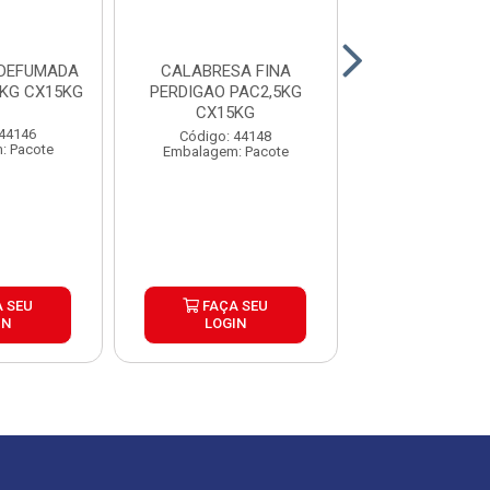
 DEFUMADA
CALABRESA FINA
TOSCANA CHIM
5KG CX15KG
PERDIGAO PAC2,5KG
PACOTE COM
CX15KG
CAIXA COM
 44146
Código: 44148
Código: 44
: Pacote
Embalagem: Pacote
Embalagem: P
 SEU
FAÇA SEU
FAÇA S
IN
LOGIN
LOGIN