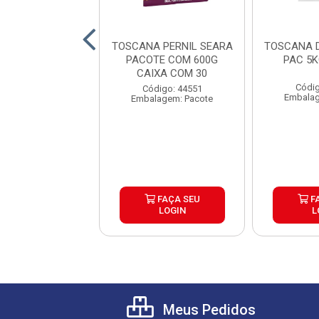
A CHIMI SEARA
TOSCANA PERNIL SEARA
TOSCANA 
TE COM 600G
PACOTE COM 600G
PAC 5
IXA COM 30
CAIXA COM 30
Códig
digo: 44548
Código: 44551
Embalag
lagem: Pacote
Embalagem: Pacote
FAÇA SEU
FAÇA SEU
F
LOGIN
LOGIN
L
Meus Pedidos