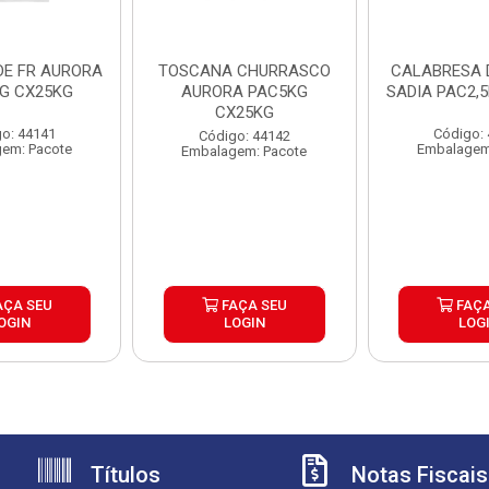
DE FR AURORA
TOSCANA CHURRASCO
CALABRESA
KG CX25KG
AURORA PAC5KG
SADIA PAC2,
CX25KG
o: 44141
Código:
Código: 44142
em: Pacote
Embalagem
Embalagem: Pacote
AÇA SEU
FAÇA SEU
FAÇA
OGIN
LOGIN
LOG
Títulos
Notas Fiscais