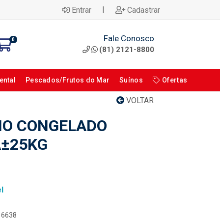
|
Entrar
Cadastrar
Fale Conosco
0
(81) 2121-8800
ental
Pescados/Frutos do Mar
Suínos
Ofertas
VOLTAR
NO CONGELADO
A±25KG
l
116638