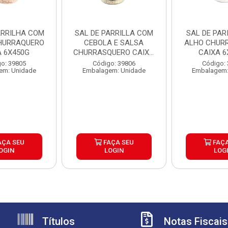
ARRILHA COM
SAL DE PARRILLA COM
SAL DE PAR
HURRAQUERO
CEBOLA E SALSA
ALHO CHUR
A 6X450G
CHURRASQUERO CAIXA
CAIXA 6
6X450G
o: 39805
Código: 39806
Código:
em: Unidade
Embalagem: Unidade
Embalagem:
AÇA SEU
FAÇA SEU
FAÇA
OGIN
LOGIN
LOG
Títulos
Notas Fiscais