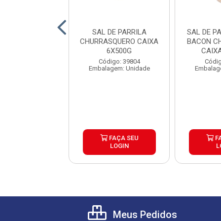
TATA CORTE
SAL DE PARRILA
SAL DE P
CIONAL B EFM
CHURRASQUERO CAIXA
BACON C
N CAIXA 5X2KG
6X500G
CAIX
digo: 39930
Código: 39804
Códig
lagem: Pacote
Embalagem: Unidade
Embalag
FAÇA SEU
FAÇA SEU
F
LOGIN
LOGIN
L
Meus Pedidos