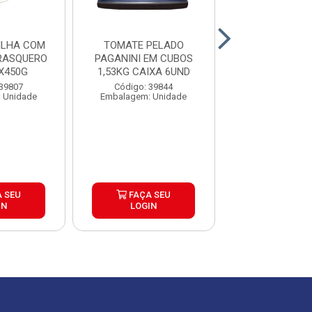
ILHA COM
TOMATE PELADO
BATATA CO
RASQUERO
PAGANINI EM CUBOS
TRADICIONAL
X450G
1,53KG CAIXA 6UND
FROZEN CAIXA
 39807
Código: 39844
Código: 39
 Unidade
Embalagem: Unidade
Embalagem: P
 SEU
FAÇA SEU
FAÇA S
IN
LOGIN
LOGIN