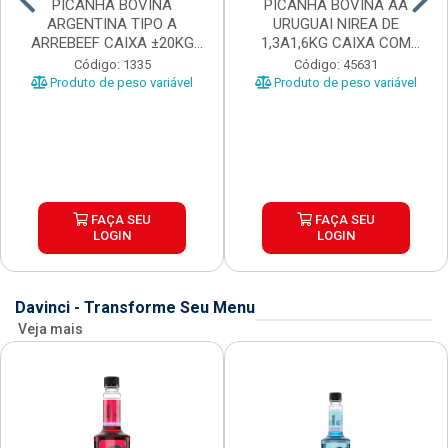
PICANHA BOVINA
PICANHA BOVINA AA
ARGENTINA TIPO A
URUGUAI NIREA DE
ARREBEEF CAIXA ±20KG
1,3A1,6KG CAIXA COM
PEÇAS 1...
±15KG
Código: 1335
Código: 45631
Produto de peso variável
Produto de peso variável
FAÇA SEU
FAÇA SEU
LOGIN
LOGIN
Davinci - Transforme Seu Menu
Veja mais