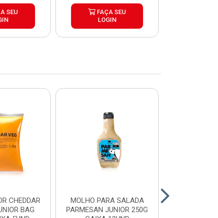
A SEU
FAÇA SEU
FAÇ
GIN
LOGIN
LOG
OR CHEDDAR
MOLHO PARA SALADA
CHEDDAR
UNIOR BAG
PARMESAN JUNIOR 250G
JUNIOR 35