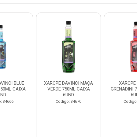
VINCI BLUE
XAROPE DAVINCI MAÇA
XAROPE 
50ML CAIXA
VERDE 750ML CAIXA
GRENADINI 
UND
6UND
6U
: 34666
Código: 34670
Código