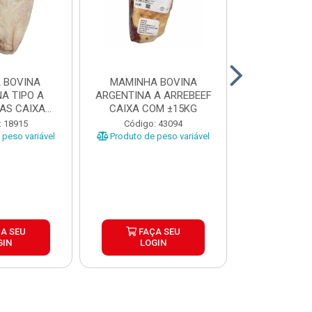
 BOVINA
MAMINHA BOVINA
PICANHA B
A TIPO A
ARGENTINA A ARREBEEF
FRIMS 0,9A1
AS CAIXA
CAIXA COM ±15KG
EÇAS ...
Código
: 18915
Código: 43094
Produto de 
peso variável
Produto de peso variável
A SEU
FAÇA SEU
FAÇ
GIN
LOGIN
LOG