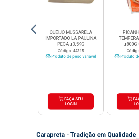
TO INDIVIDUAL
QUEIJO MUSSARELA
PICANH
 ABR CX20KG
IMPORTADO LA PAULINA
TEMPERA
PECA ±3,5KG
±800G
o: 43922
Código: 44315
Código
Produto de peso variável
Produto de
ÇA SEU
FAÇA SEU
FA
OGIN
LOGIN
LO
Carapreta - Tradição em Qualidade