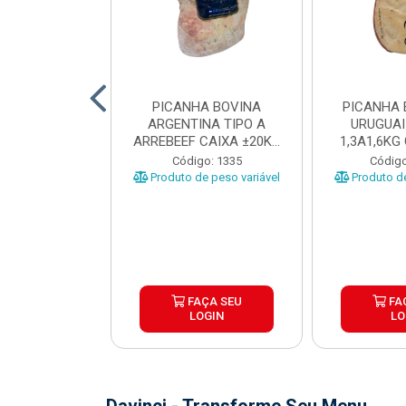
 BOVINA AA
PICANHA BOVINA
PICANHA 
 NIREA DE
ARGENTINA TIPO A
URUGUAI
 CAIXA COM
ARREBEEF CAIXA ±20KG
1,3A1,6KG
12KG
PEÇAS 1...
±1
o: 45629
Código: 1335
Código
e peso variável
Produto de peso variável
Produto de
ÇA SEU
FAÇA SEU
FA
OGIN
LOGIN
LO