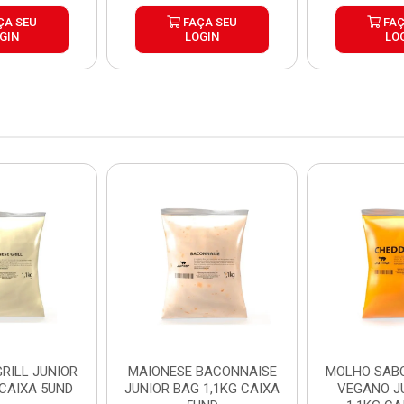
ÇA SEU
FAÇA SEU
FAÇ
GIN
LOGIN
LO
RILL JUNIOR
MAIONESE BACONNAISE
MOLHO SAB
 CAIXA 5UND
JUNIOR BAG 1,1KG CAIXA
VEGANO J