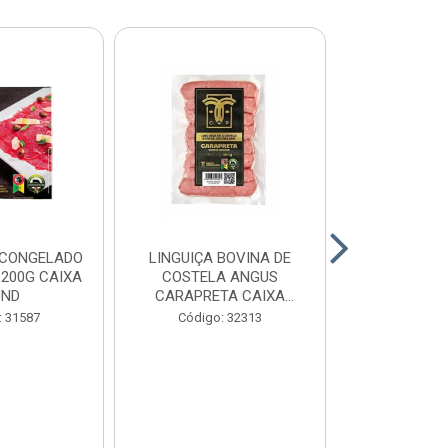
 CONGELADO
LINGUIÇA BOVINA DE
HAMBURGUE
200G CAIXA
COSTELA ANGUS
ANGUS CA
UND
CARAPRETA CAIXA
CAIXA 2
24X300G
: 31587
Código: 32313
Código: