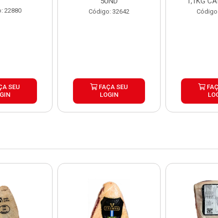
5UND
1,1KG CA
: 22880
Código: 32642
Código
ÇA SEU
FAÇA SEU
FAÇ
GIN
LOGIN
LO