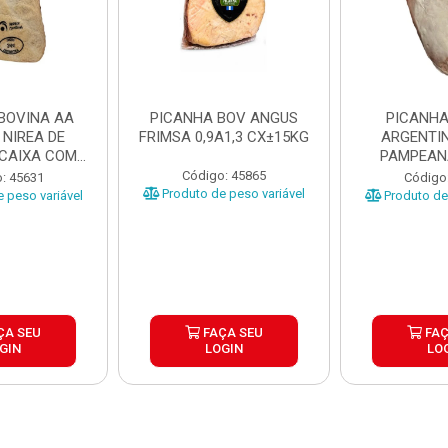
BOVINA AA
PICANHA BOV ANGUS
PICANHA
 NIREA DE
FRIMSA 0,9A1,3 CX±15KG
ARGENTIN
 CAIXA COM
PAMPEAN
5KG
±20KG P
Código: 45865
: 45631
Código
Produto de peso variável
 peso variável
Produto de 
ÇA SEU
FAÇA SEU
FAÇ
GIN
LOGIN
LO