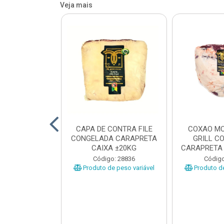
Veja mais
O BOVINO
CAPA DE CONTRA FILE
COXAO MO
 PORCIONADO
CONGELADA CARAPRETA
GRILL C
O CARAPRETA
CAIXA ±20KG
CARAPRETA 
XA...
o: 41740
Código: 28836
Código
e peso variável
Produto de peso variável
Produto de