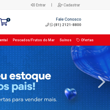
|
Entrar
Cadastrar
Fale Conosco
0
(81) 2121-8800
ental
Pescados/Frutos do Mar
Suínos
Ofertas