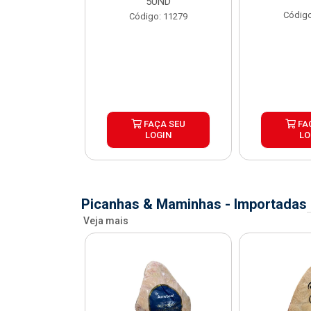
X1,1KG
5UND
Código
o: 41067
Código: 11279
ÇA SEU
FAÇA SEU
FA
OGIN
LOGIN
LO
Picanhas & Maminhas - Importadas
Veja mais