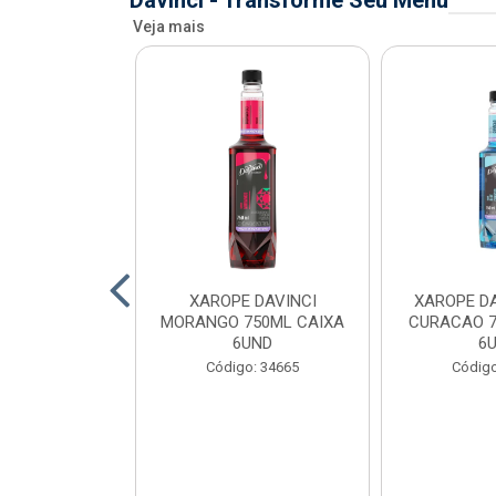
Davinci - Transforme Seu Menu
Veja mais
AVINCI KIWI
XAROPE DAVINCI
XAROPE DA
AIXA 6UND
MORANGO 750ML CAIXA
CURACAO 7
6UND
6
o: 34699
Código: 34665
Código