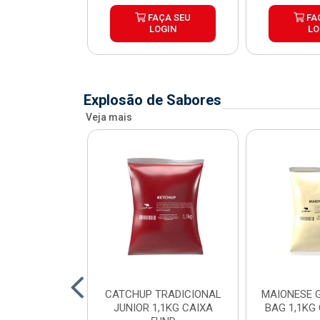
ÇA SEU
FAÇA SEU
FA
OGIN
LOGIN
LO
Explosão de Sabores
Veja mais
SE POUCH
CATCHUP TRADICIONAL
MAIONESE G
SE JUNIOR
JUNIOR 1,1KG CAIXA
BAG 1,1KG