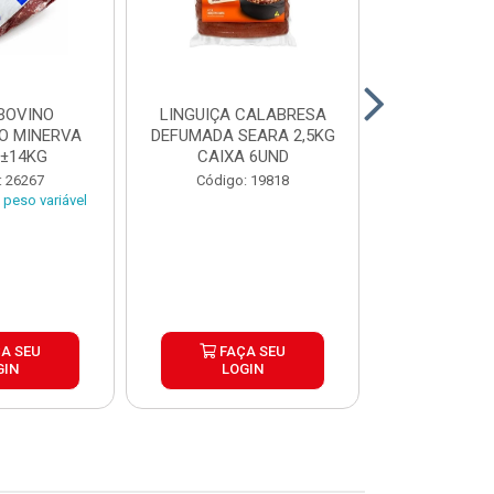
BOVINO
LINGUIÇA CALABRESA
BATATA C
O MINERVA
DEFUMADA SEARA 2,5KG
EXTRA CROC
 ±14KG
CAIXA 6UND
TRADICIO
SIMP
: 26267
Código: 19818
Código:
peso variável
A SEU
FAÇA SEU
FAÇ
GIN
LOGIN
LOG