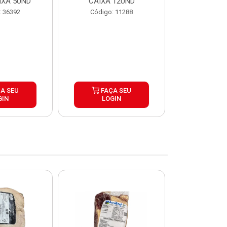
IXA 5UND
CAIXA 12UND
12U
: 36392
Código: 11288
Código:
A SEU
FAÇA SEU
FAÇ
GIN
LOGIN
LOG