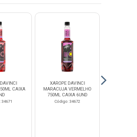
DAVINCI
XAROPE DAVINCI
XAROPE DAV
750ML CAIXA
MARACUJA VERMELHO
750ML CA
ND
750ML CAIXA 6UND
Código:
: 34671
Código: 34672