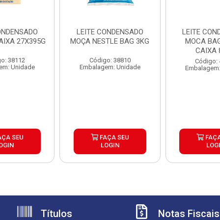
CONDENSADO
LEITE CONDENSADO
LEITE CON
AIXA 27X395G
MOÇA NESTLE BAG 3KG
MOCA BAG
CAIXA 
o: 38112
Código: 38810
Código:
em: Unidade
Embalagem: Unidade
Embalagem:
AÇA SEU
FAÇA SEU
FAÇA
OGIN
LOGIN
LOG
Títulos
Notas Fiscais