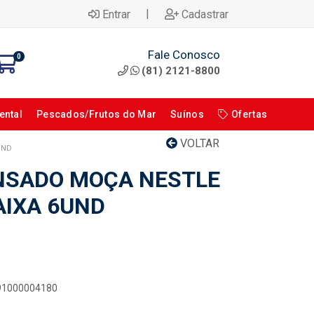
|
Entrar
Cadastrar
Fale Conosco
0
(81) 2121-8800
ental
Pescados/Frutos do Mar
Suínos
Ofertas
VOLTAR
UND
NSADO MOÇA NESTLE
AIXA 6UND
891000004180