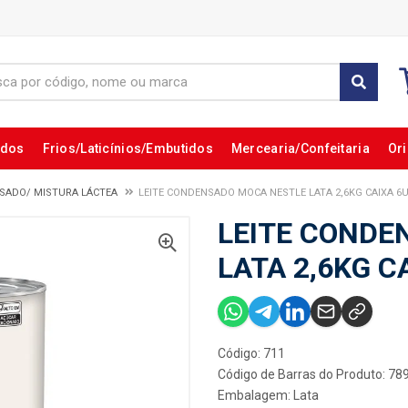
ados
Frios/Laticínios/Embutidos
Mercearia/Confeitaria
Ori
NSADO/ MISTURA LÁCTEA
LEITE CONDENSADO MOCA NESTLE LATA 2,6KG CAIXA 6
LEITE CONDE
LATA 2,6KG C
Código: 711
Código de Barras do Produto: 7
Embalagem: Lata