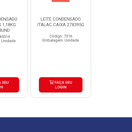
DENSADO
LEITE CONDENSADO
LEITE CONDE
 1,18KG
ITALAC CAIXA 27X395G
ITALAC BAG 
8UND
CAIXA 4U
Código: 7316
 45019
Código: 13
Embalagem: Unidade
 Unidade
Embalagem: U
 SEU
FAÇA SEU
FAÇA S
IN
LOGIN
LOGIN