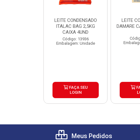
E CONDENSADO
LEITE CONDENSADO
LEITE 
 CAIXA 27X395G
ITALAC BAG 2,5KG
DAMARE C
CAIXA 4UND
ódigo: 7316
Códig
Código: 13936
agem: Unidade
Embalag
Embalagem: Unidade
FAÇA SEU
FAÇA SEU
F
LOGIN
LOGIN
L
Meus Pedidos