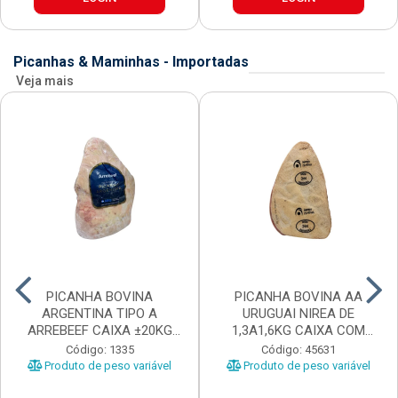
Picanhas & Maminhas - Importadas
Veja mais
PICANHA BOVINA
PICANHA BOVINA AA
ARGENTINA TIPO A
URUGUAI NIREA DE
ARREBEEF CAIXA ±20KG
1,3A1,6KG CAIXA COM
PEÇAS 1...
±15KG
Código: 1335
Código: 45631
Produto de peso variável
Produto de peso variável