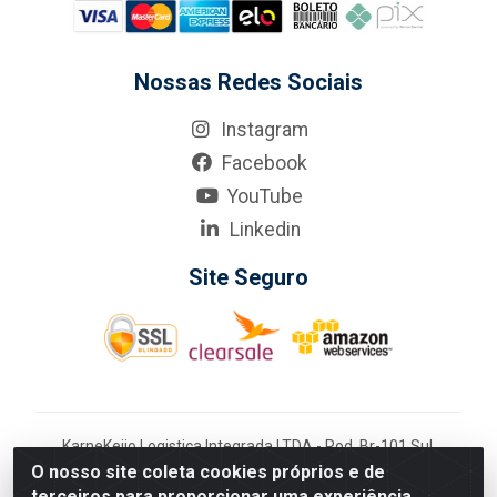
Nossas Redes Sociais
Instagram
Facebook
YouTube
Linkedin
Site Seguro
KarneKeijo Logistica Integrada LTDA - Rod. Br-101 Sul,
nº3700 - Barro, Recife/PE, 50900-400 CNPJ:
O nosso site coleta cookies próprios e de
24.150.377/0001-95
terceiros para proporcionar uma experiência