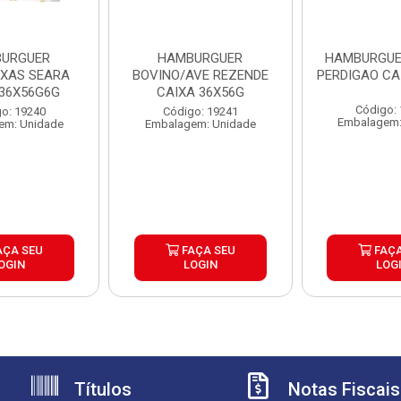
URGUER
HAMBURGUER
HAMBURGUE
EXAS SEARA
BOVINO/AVE REZENDE
PERDIGAO CA
 36X56G6G
CAIXA 36X56G
Código:
o: 19240
Código: 19241
Embalagem:
em: Unidade
Embalagem: Unidade
AÇA SEU
FAÇA SEU
FAÇA
OGIN
LOGIN
LOG
Títulos
Notas Fiscais