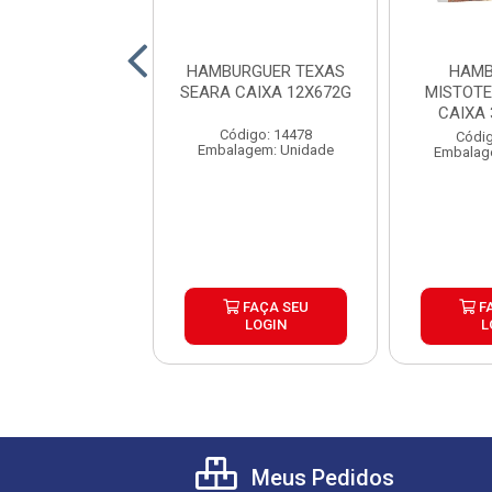
RGUER ANGUS
HAMBURGUER TEXAS
HAMB
BURGUER CAIXA
SEARA CAIXA 12X672G
MISTOT
30X120G
CAIXA
Código: 14478
digo: 26145
Códig
Embalagem: Unidade
agem: Unidade
Embalag
FAÇA SEU
FAÇA SEU
F
LOGIN
LOGIN
L
Meus Pedidos