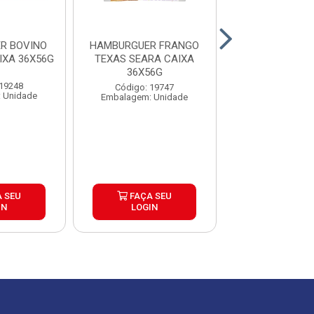
R BOVINO
HAMBURGUER FRANGO
HAMBURGUER
IXA 36X56G
TEXAS SEARA CAIXA
BRASA BURGUE
36X56G
30X120
 19248
Código: 19747
Código: 26
 Unidade
Embalagem: Unidade
Embalagem: U
 SEU
FAÇA SEU
FAÇA S
IN
LOGIN
LOGIN