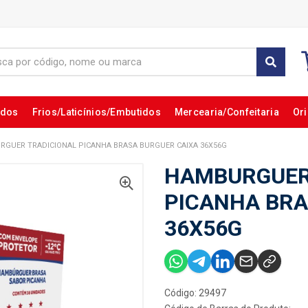
ados
Frios/Laticínios/Embutidos
Mercearia/Confeitaria
Ori
GUER TRADICIONAL PICANHA BRASA BURGUER CAIXA 36X56G
HAMBURGUER
PICANHA BRA
36X56G
Código: 29497